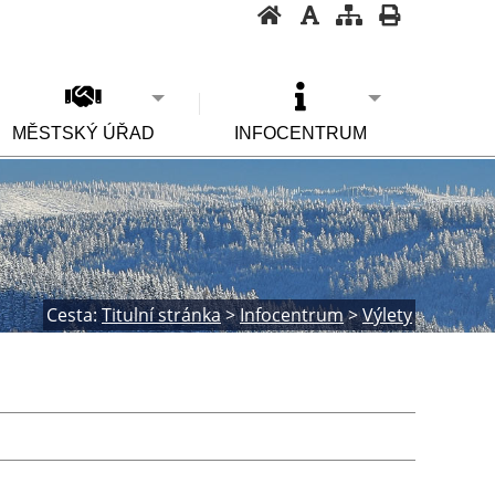
MĚSTSKÝ ÚŘAD
INFOCENTRUM
Cesta:
Titulní stránka
>
Infocentrum
>
Výlety