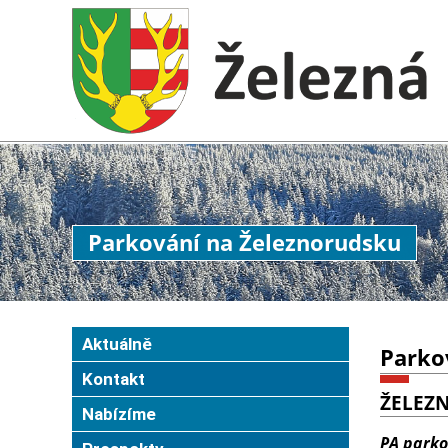
Parkování na Železnorudsku
Aktuálně
Parkov
Kontakt
ŽELEZ
Nabízíme
PA parko