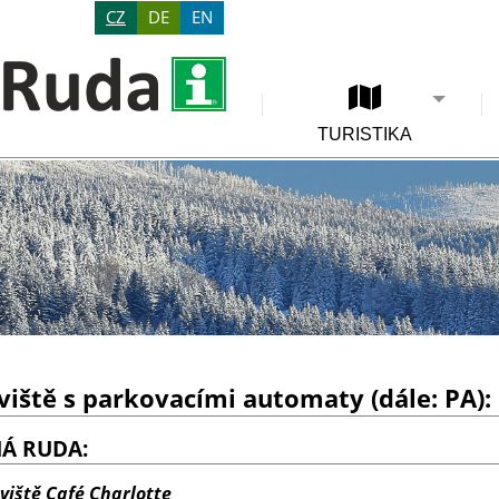
CZ
DE
EN
TURISTIKA
iště s parkovacími automaty (dále: PA):
NÁ RUDA:
viště Café Charlotte