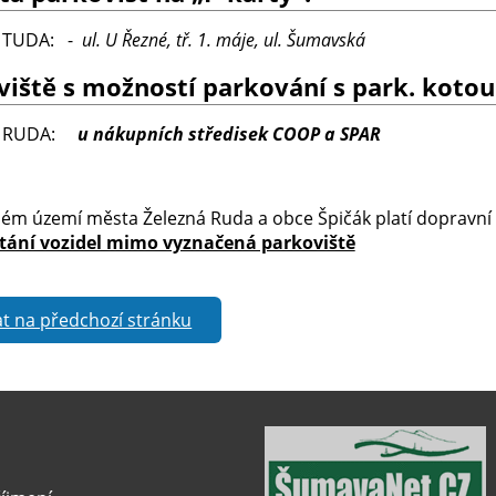
 TUDA: -
ul. U Řezné, tř. 1. máje, ul. Šumavská
viště s možností parkování s park. koto
Á RUDA:
u nákupních středisek COOP a SPAR
ém území města Železná Ruda a obce Špičák platí dopravní 
tání vozidel mimo vyznačená parkoviště
t na předchozí stránku