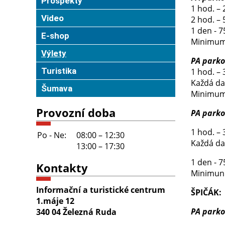
Prospekty
1 hod. 
Video
2 hod. 
1 den 
E-shop
Minimum
Výlety
PA parko
Turistika
1 hod. – 
Každá dal
Šumava
Minimum 
Provozní doba
PA parko
1 hod. – 
Po - Ne:
08:00 – 12:30
Každá dal
13:00 – 17:30
1 den - 7
Kontakty
Minimun 
Informační a turistické centrum
ŠPIČÁK:
1.máje 12
PA parko
340 04 Železná Ruda