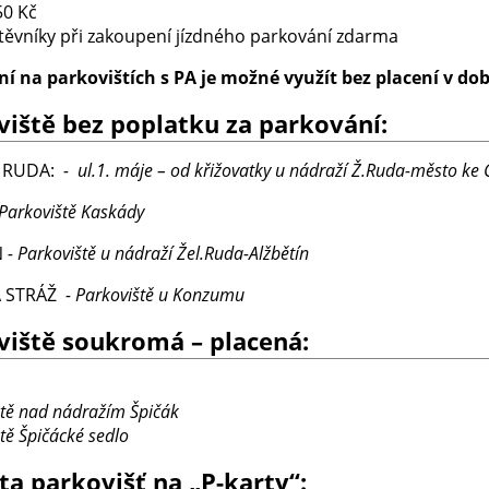
50 Kč
těvníky při zakoupení jízdného parkování zdarma
í na parkovištích s PA je možné využít bez placení v dob
viště bez poplatku za parkování:
 RUDA:
- ul.1. máje – od křižovatky u nádraží Ž.Ruda-město ke 
 Parkoviště Kaskády
N
- Parkoviště u nádraží Žel.Ruda-Alžbětín
A STRÁŽ
- Parkoviště u Konzumu
viště soukromá – placená:
ště nad nádražím Špičák
ště Špičácké sedlo
ta parkovišť na „P-karty“: