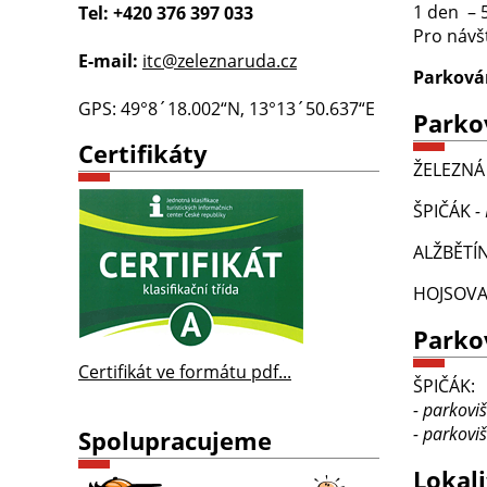
1 den – 
Tel: +420 376 397 033
Pro návš
E-mail:
itc@zeleznaruda.cz
Parkován
GPS: 49°8´18.002“N, 13°13´50.637“E
Parko
Certifikáty
ŽELEZNÁ
ŠPIČÁK
-
ALŽBĚTÍ
HOJSOV
Parko
Certifikát ve formátu pdf...
ŠPIČÁK:
- parkovi
- parkovi
Spolupracujeme
Lokali