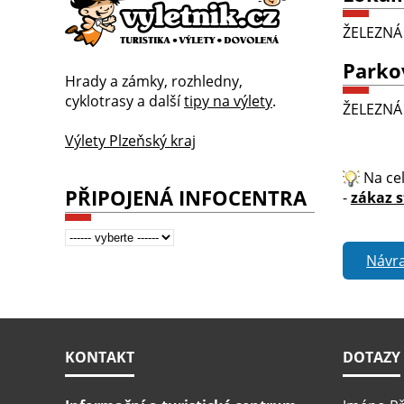
ŽELEZNÁ
Parko
Hrady a zámky, rozhledny,
cyklotrasy a další
tipy na výlety
.
ŽELEZN
Výlety Plzeňský kraj
Na cel
PŘIPOJENÁ INFOCENTRA
-
zákaz s
Návra
KONTAKT
DOTAZY