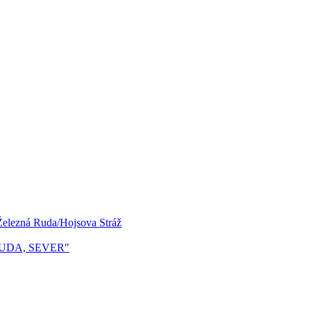
 Železná Ruda/Hojsova Stráž
Á RUDA, SEVER"