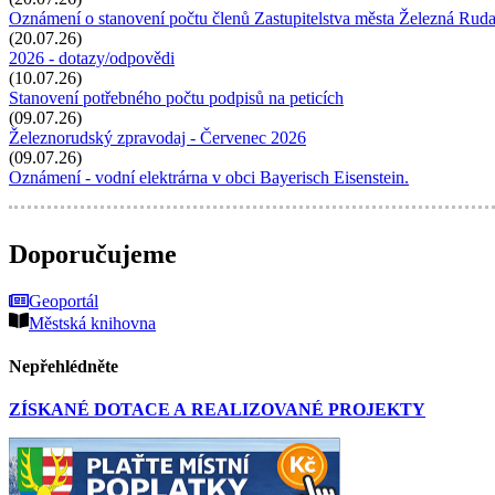
Oznámení o stanovení počtu členů Zastupitelstva města Železná Rud
(20.07.26)
2026 - dotazy/odpovědi
(10.07.26)
Stanovení potřebného počtu podpisů na peticích
(09.07.26)
Železnorudský zpravodaj - Červenec 2026
(09.07.26)
Oznámení - vodní elektrárna v obci Bayerisch Eisenstein.
Doporučujeme
Geoportál
Městská knihovna
Nepřehlédněte
ZÍSKANÉ DOTACE A REALIZOVANÉ PROJEKTY