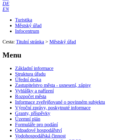
DE
EN
Turistika
Městský úřad
Infocentrum
Cesta:
Titulní stránka
>
Městský úřad
Menu
Základní informace
Struktura úřadu
Úřední deska
Zastupitelstvo města - usnesení, zápisy
Vyhlášky a nařízení
Rozpočet města
Informace zveřejňované o povinném subjektu
Výroční zprávy, poskytnuté informace
Granty, příspěvky
Územní plán
Formuláře pro podání
Odpadové hospodářství
Vodohospodářská činnost