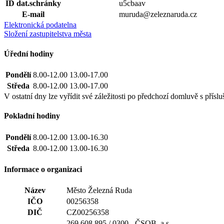
ID dat.schránky
u5cbaav
E-mail
muruda@zeleznaruda.cz
Elektronická podatelna
Složení zastupitelstva města
Úřední hodiny
Pondělí
8.00-12.00 13.00-17.00
Středa
8.00-12.00 13.00-17.00
V ostatní dny lze vyřídit své záležitosti po předchozí domluvě s př
Pokladní hodiny
Pondělí
8.00-12.00 13.00-16.30
Středa
8.00-12.00 13.00-16.30
Informace o organizaci
Název
Město Železná Ruda
IČO
00256358
DIČ
CZ00256358
269 608 895 / 0300 - ČSOB, a.s.