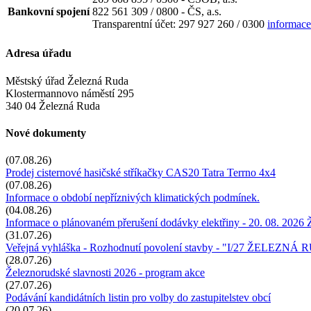
Bankovní spojení
822 561 309 / 0800 - ČS, a.s.
Transparentní účet: 297 927 260 / 0300
informace
Adresa úřadu
Městský úřad Železná Ruda
Klostermannovo náměstí 295
340 04 Železná Ruda
Nové dokumenty
(07.08.26)
Prodej cisternové hasičské stříkačky CAS20 Tatra Terrno 4x4
(07.08.26)
Informace o období nepříznivých klimatických podmínek.
(04.08.26)
Informace o plánovaném přerušení dodávky elektřiny - 20. 08. 2026
(31.07.26)
Veřejná vyhláška - Rozhodnutí povolení stavby - "I/27 ŽELEZN
(28.07.26)
Železnorudské slavnosti 2026 - program akce
(27.07.26)
Podávání kandidátních listin pro volby do zastupitelstev obcí
(20.07.26)