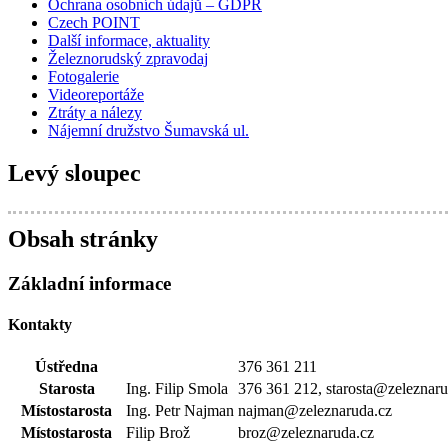
Ochrana osobních údajů – GDPR
Czech POINT
Další informace, aktuality
Železnorudský zpravodaj
Fotogalerie
Videoreportáže
Ztráty a nálezy
Nájemní družstvo Šumavská ul.
Levý sloupec
Obsah stránky
Základní informace
Kontakty
Ústředna
376 361 211
Starosta
Ing. Filip Smola
376 361 212, starosta@zeleznaru
Místostarosta
Ing. Petr Najman
najman@zeleznaruda.cz
Místostarosta
Filip Brož
broz@zeleznaruda.cz