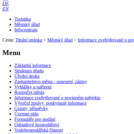
DE
EN
Turistika
Městský úřad
Infocentrum
Cesta:
Titulní stránka
>
Městský úřad
>
Informace zveřejňované o po
Menu
Základní informace
Struktura úřadu
Úřední deska
Zastupitelstvo města - usnesení, zápisy
Vyhlášky a nařízení
Rozpočet města
Informace zveřejňované o povinném subjektu
Výroční zprávy, poskytnuté informace
Granty, příspěvky
Územní plán
Formuláře pro podání
Odpadové hospodářství
Vodohospodářská činnost