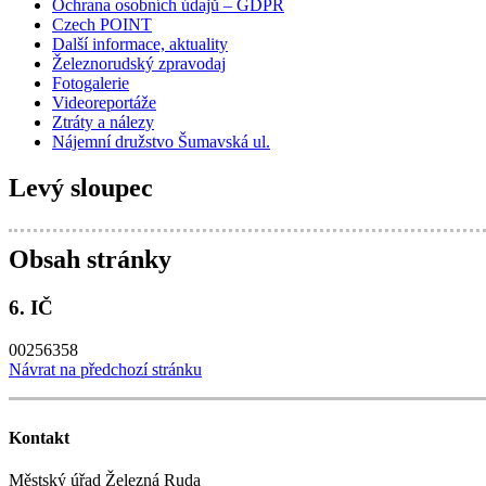
Ochrana osobních údajů – GDPR
Czech POINT
Další informace, aktuality
Železnorudský zpravodaj
Fotogalerie
Videoreportáže
Ztráty a nálezy
Nájemní družstvo Šumavská ul.
Levý sloupec
Obsah stránky
6. IČ
00256358
Návrat na předchozí stránku
Kontakt
Městský úřad Železná Ruda