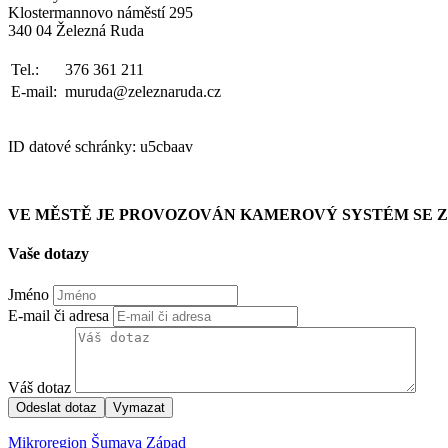
Klostermannovo náměstí 295
340 04 Železná Ruda
Tel.:
376 361 211
E-mail:
muruda@zeleznaruda.cz
ID datové schránky: u5cbaav
VE MĚSTĚ JE PROVOZOVÁN KAMEROVÝ SYSTÉM SE
Vaše dotazy
Jméno
E-mail či adresa
Váš dotaz
Mikroregion Šumava Západ