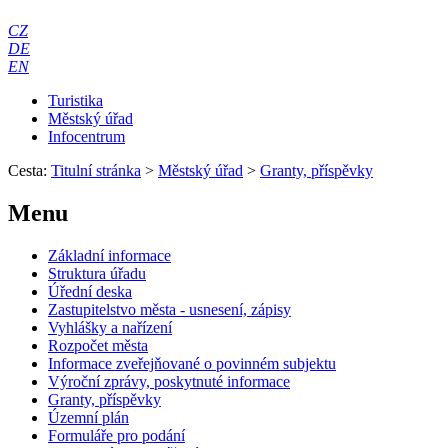
CZ
DE
EN
Turistika
Městský úřad
Infocentrum
Cesta:
Titulní stránka
>
Městský úřad
>
Granty, příspěvky
Menu
Základní informace
Struktura úřadu
Úřední deska
Zastupitelstvo města - usnesení, zápisy
Vyhlášky a nařízení
Rozpočet města
Informace zveřejňované o povinném subjektu
Výroční zprávy, poskytnuté informace
Granty, příspěvky
Územní plán
Formuláře pro podání