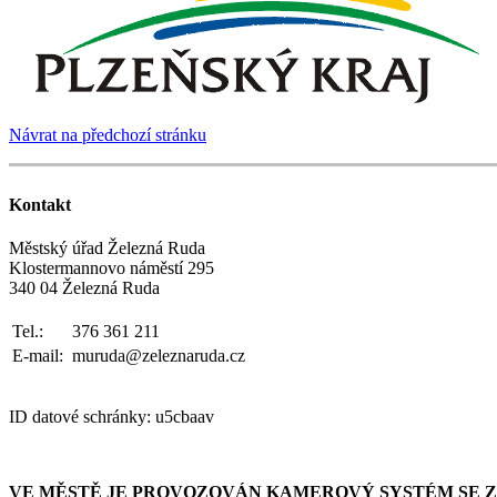
Návrat na předchozí stránku
Kontakt
Městský úřad Železná Ruda
Klostermannovo náměstí 295
340 04 Železná Ruda
Tel.:
376 361 211
E-mail:
muruda@zeleznaruda.cz
ID datové schránky: u5cbaav
VE MĚSTĚ JE PROVOZOVÁN KAMEROVÝ SYSTÉM SE