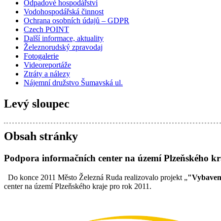
Odpadové hospodářství
Vodohospodářská činnost
Ochrana osobních údajů – GDPR
Czech POINT
Další informace, aktuality
Železnorudský zpravodaj
Fotogalerie
Videoreportáže
Ztráty a nálezy
Nájemní družstvo Šumavská ul.
Levý sloupec
Obsah stránky
Podpora informačních center na území Plzeňského kr
Do konce 2011 Město Železná Ruda realizovalo projekt „
"Vybaven
center na území Plzeňského kraje pro rok 2011.