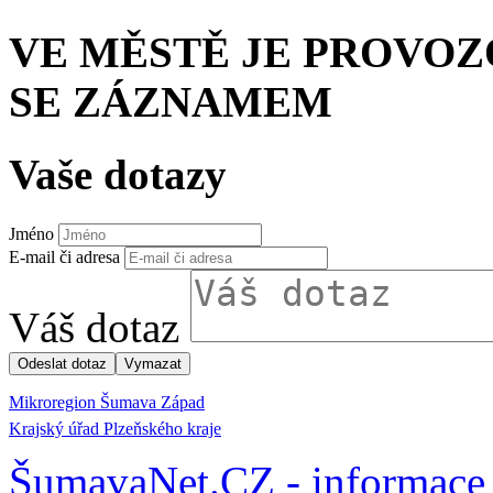
VE MĚSTĚ JE PROVO
SE ZÁZNAMEM
Vaše dotazy
Jméno
E-mail či adresa
Váš dotaz
Mikroregion Šumava Západ
Krajský úřad Plzeňského kraje
ŠumavaNet.CZ - informace 