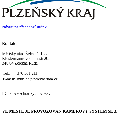
Návrat na předchozí stránku
Kontakt
Městský úřad Železná Ruda
Klostermannovo náměstí 295
340 04 Železná Ruda
Tel.:
376 361 211
E-mail:
muruda@zeleznaruda.cz
ID datové schránky: u5cbaav
VE MĚSTĚ JE PROVOZOVÁN KAMEROVÝ SYSTÉM SE