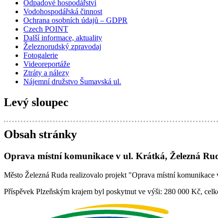
Odpadové hospodářství
Vodohospodářská činnost
Ochrana osobních údajů – GDPR
Czech POINT
Další informace, aktuality
Železnorudský zpravodaj
Fotogalerie
Videoreportáže
Ztráty a nálezy
Nájemní družstvo Šumavská ul.
Levý sloupec
Obsah stránky
Oprava místní komunikace v ul. Krátká, Železná Ru
Město Železná Ruda realizovalo projekt "Oprava místní komunikace
Příspěvek Plzeňským krajem byl poskytnut ve výši: 280 000 Kč, celk