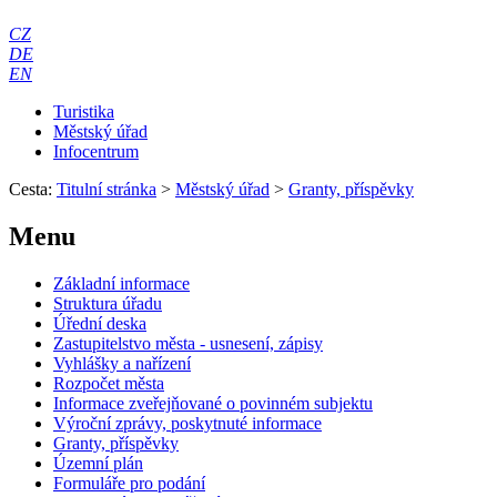
CZ
DE
EN
Turistika
Městský úřad
Infocentrum
Cesta:
Titulní stránka
>
Městský úřad
>
Granty, příspěvky
Menu
Základní informace
Struktura úřadu
Úřední deska
Zastupitelstvo města - usnesení, zápisy
Vyhlášky a nařízení
Rozpočet města
Informace zveřejňované o povinném subjektu
Výroční zprávy, poskytnuté informace
Granty, příspěvky
Územní plán
Formuláře pro podání