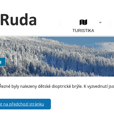
TURISTIKA
e
 Řezné byly nalezeny dětské dioptrické brýle. K vyzvednutí 
t na předchozí stránku