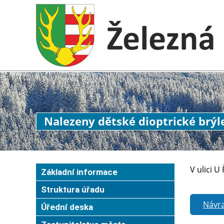
Nalezeny dětské dioptrické brýl
V ulici U
Základní informace
Struktura úřadu
Návra
Úřední deska