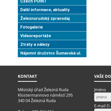
Czech POINT
Další informace, aktuality
Železnorudský zpravodaj
Fotogalerie
Videoreportáže
Ztráty a nálezy
Nájemní družstvo Šumavská ul.
KONTAKT
VAŠE DO
Městský úřad Železná Ruda
Jméno
Klostermannovo náměstí 295
340 04 Železná Ruda
E-mail či