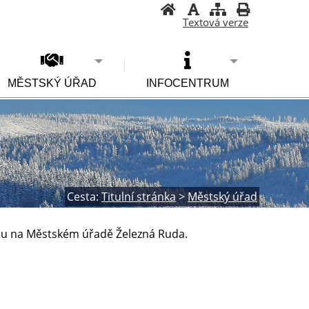
Textová verze
MĚSTSKÝ ÚŘAD
INFOCENTRUM
Cesta:
Titulní stránka
>
Městský úřad
jsou na Městském úřadě Železná Ruda.