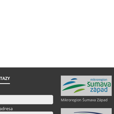
TAZY
Mikroregion Šumava Západ
 adresa