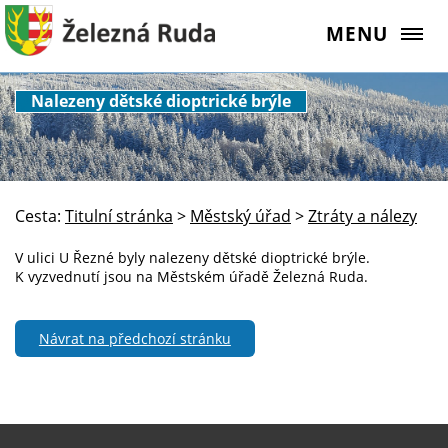
MENU
Nalezeny dětské dioptrické brýle
Cesta:
Titulní stránka
>
Městský úřad
>
Ztráty a nálezy
V ulici U Řezné byly nalezeny dětské dioptrické brýle.
K vyzvednutí jsou na Městském úřadě Železná Ruda.
Návrat na předchozí stránku