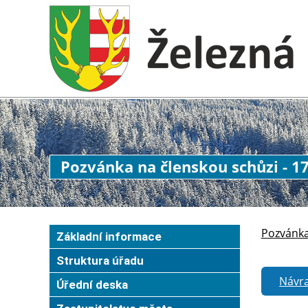
Pozvánka na členskou schůzi - 17
Pozvánka
Základní informace
Struktura úřadu
Návra
Úřední deska