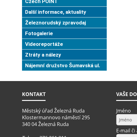
Czech POINT
Další informace, aktuality
Železnorudský zpravodaj
Fotogalerie
Videoreportáže
Ztráty a nálezy
Nájemní družstvo Šumavská ul.
KONTAKT
VAŠE DO
Městský úřad Železná Ruda
Jméno
Klostermannovo náměstí 295
340 04 Železná Ruda
E-mail či