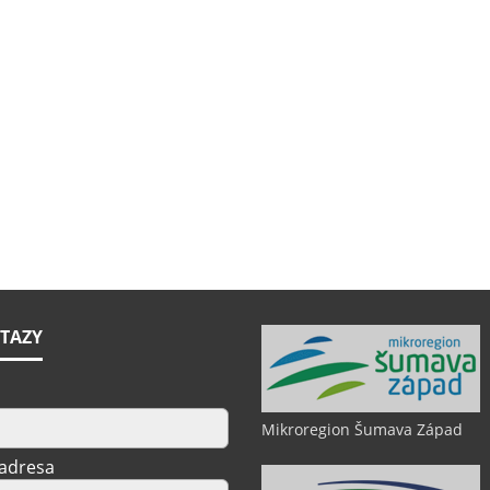
TAZY
Mikroregion Šumava Západ
 adresa