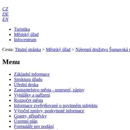
CZ
DE
EN
Turistika
Městský úřad
Infocentrum
Cesta:
Titulní stránka
>
Městský úřad
>
Nájemní družstvo Šumavská u
Menu
Základní informace
Struktura úřadu
Úřední deska
Zastupitelstvo města - usnesení, zápisy
Vyhlášky a nařízení
Rozpočet města
Informace zveřejňované o povinném subjektu
Výroční zprávy, poskytnuté informace
Granty, příspěvky
Územní plán
Formuláře pro podání