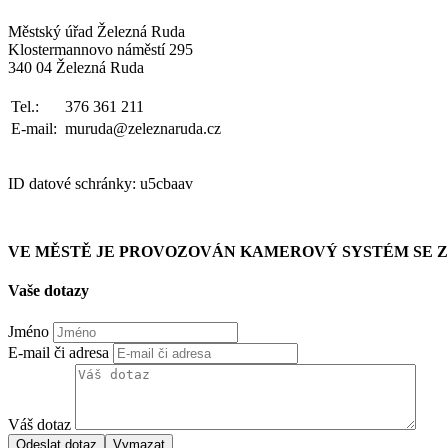
Městský úřad Železná Ruda
Klostermannovo náměstí 295
340 04 Železná Ruda
Tel.:
376 361 211
E-mail:
muruda@zeleznaruda.cz
ID datové schránky: u5cbaav
VE MĚSTĚ JE PROVOZOVÁN KAMEROVÝ SYSTÉM SE
Vaše dotazy
Jméno
E-mail či adresa
Váš dotaz