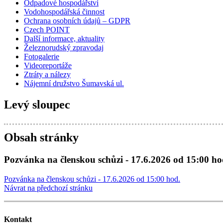
Odpadové hospodářství
Vodohospodářská činnost
Ochrana osobních údajů – GDPR
Czech POINT
Další informace, aktuality
Železnorudský zpravodaj
Fotogalerie
Videoreportáže
Ztráty a nálezy
Nájemní družstvo Šumavská ul.
Levý sloupec
Obsah stránky
Pozvánka na členskou schůzi - 17.6.2026 od 15:00 ho
Pozvánka na členskou schůzi - 17.6.2026 od 15:00 hod.
Návrat na předchozí stránku
Kontakt