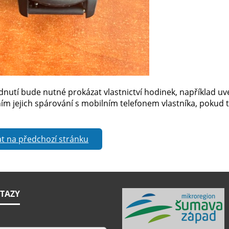
dnutí bude nutné prokázat vlastnictví hodinek, například uv
ím jejich spárování s mobilním telefonem vlastníka, pokud 
t na předchozí stránku
TAZY