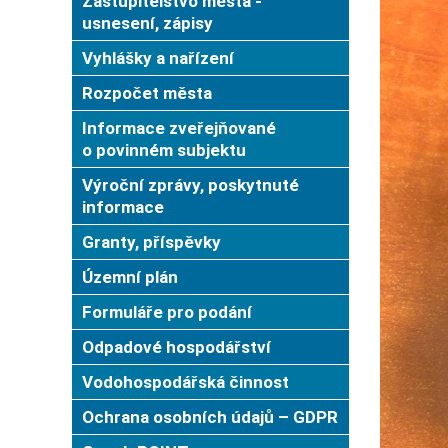
Zastupitelstvo města -
usnesení, zápisy
Vyhlášky a nařízení
Rozpočet města
Informace zveřejňované
o povinném subjektu
Výroční zprávy, poskytnuté
informace
Granty, příspěvky
Územní plán
Formuláře pro podání
Odpadové hospodářství
Vodohospodářská činnost
Ochrana osobních údajů – GDPR