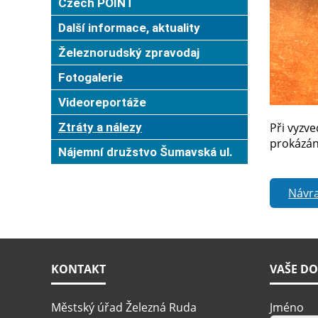
Czech POINT
Další informace, aktuality
Železnorudský zpravodaj
Fotogalerie
Videoreportáže
Ztráty a nálezy
Při vyzve
prokázán
Nájemní družstvo Šumavská ul.
Návra
KONTAKT
VAŠE DO
Městský úřad Železná Ruda
Jméno