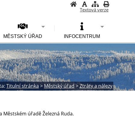
Textová verze
MĚSTSKÝ ÚŘAD
INFOCENTRUM
ta:
Titulní stránka
>
Městský úřad
>
Ztráty a nálezy
 na Městském úřadě Železná Ruda.