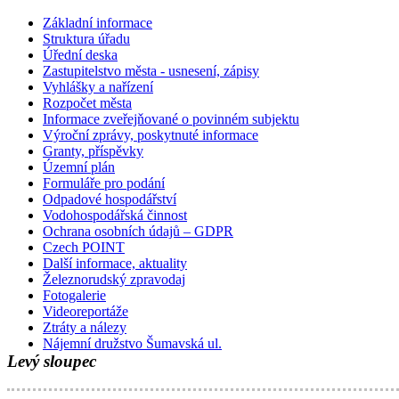
Základní informace
Struktura úřadu
Úřední deska
Zastupitelstvo města - usnesení, zápisy
Vyhlášky a nařízení
Rozpočet města
Informace zveřejňované o povinném subjektu
Výroční zprávy, poskytnuté informace
Granty, příspěvky
Územní plán
Formuláře pro podání
Odpadové hospodářství
Vodohospodářská činnost
Ochrana osobních údajů – GDPR
Czech POINT
Další informace, aktuality
Železnorudský zpravodaj
Fotogalerie
Videoreportáže
Ztráty a nálezy
Nájemní družstvo Šumavská ul.
Levý sloupec