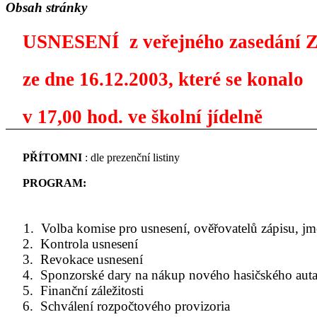
Obsah stránky
USNESENÍ
z veřejného zasedání 
ze dne 16.12.2003, které se konalo
v 17,00 hod. ve školní jídelně
PŘÍTOMNI
: dle prezenční listiny
PROGRAM:
1.
Volba komise pro usnesení, ověřovatelů zápisu, jm
2.
Kontrola usnesení
3.
Revokace usnesení
4.
Sponzorské dary na nákup nového hasičského aut
5.
Finanční záležitosti
6.
Schválení rozpočtového provizoria