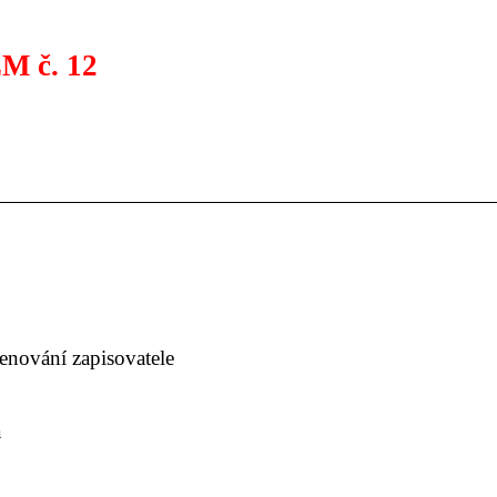
ZM č. 12
enování zapisovatele
a