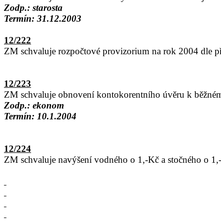
Zodp.: starosta
Termín: 31.12.2003
12/222
ZM schvaluje rozpočtové provizorium na rok 2004 dle př
12/223
ZM schvaluje obnovení kontokorentního úvěru k běžném
Zodp.: ekonom
Termín: 10.1.2004
12/224
ZM schvaluje navýšení vodného o 1,-Kč a stočného o 1,