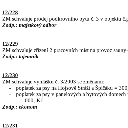
12/228
ZM schvaluje prodej podkrovního bytu č. 3 v objektu č.
Zodp.: majetkový odbor
12/229
ZM schvaluje zřízení 2 pracovních míst na provoz sauny-
Zodp.: tajemník
12/230
ZM schvaluje vyhlášku č. 3/2003 se změnami:
-
poplatek za psy na Hojsově Stráži a Špičáku = 300
-
poplatek za psy v panelových a bytových domech
= 1 000,-Kč
Zodp.: ekonom
12/231