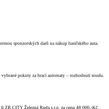
formou sponzorských darů na nákup hasičského auta.
vybrané pokuty za hrací automaty – rozhodnutí soudu.
fi ZR CITY Železná Ruda s.r.o. za cenu 48 000,-Kč.