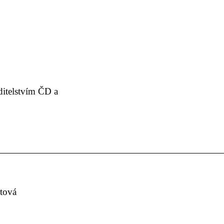
itelstvím ČD a
rtová