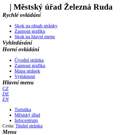
| Městský úřad Železná Ruda
Rychlé ovládání
Skok na obsah stránky
Zapnout grafiku
Skok na hlavní menu
Vyhledávání
Horní ovládání
Úvodní stránka
Zapnout grafiku
Mapa stránek
Vytisknout
Hlavní menu
CZ
DE
EN
Turistika
Městský úřad
Infocentrum
Cesta:
Titulní stránka
Menu