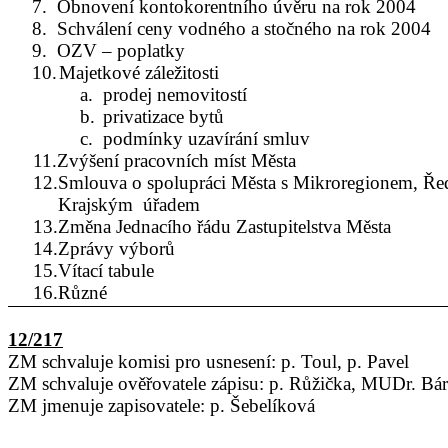
7.
Obnovení kontokorentního úvěru na rok 2004
8.
Schválení ceny vodného a stočného na rok 2004
9.
OZV – poplatky
10.
Majetkové záležitosti
a.
prodej nemovitostí
b.
privatizace bytů
c.
podmínky uzavírání smluv
11.Zvýšení pracovních míst Města
12.Smlouva o spolupráci Města s Mikroregionem, Řed
Krajským
úřadem
13.Změna Jednacího řádu Zastupitelstva Města
14.Zprávy výborů
15.Vítací tabule
16.Různé
12/217
ZM schvaluje komisi pro usnesení: p. Toul, p. Pavel
ZM schvaluje ověřovatele zápisu: p. Růžička, MUDr. Bá
ZM jmenuje zapisovatele: p. Šebelíková