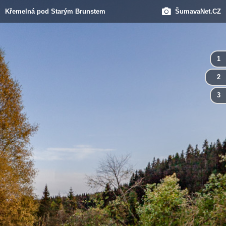
Křemelná pod Starým Brunstem
ŠumavaNet.CZ
1
2
3