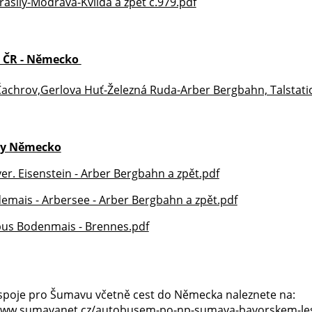
rášily-Modrava-Kvilda a zpět č.979.pdf
 ČR - Německo
Čachrov,Gerlova Huť-Železná Ruda-Arber Bergbahn, Talstati
y Německo
er. Eisenstein - Arber Bergbahn a zpět
.pdf
emais - Arbersee - Arber Bergbahn a zpět.pdf
bus Bodenmais - Brennes.pdf
spoje pro Šumavu včetně cest do Německa naleznete na:
www.sumavanet.cz/autobusem-po-np-sumava-bavorskem-lese