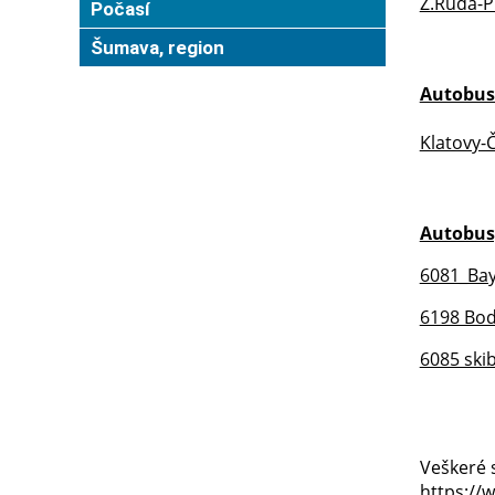
Ž.Ruda-P
Počasí
Šumava, region
Autobus
Klatovy-
Autobus
6081_
Bay
6198 Bod
6085 ski
Veškeré 
https://