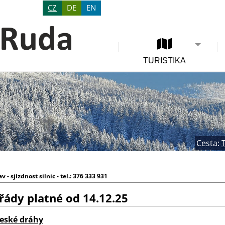
CZ
DE
EN
TURISTIKA
Cesta:
v - sjízdnost silnic - tel.: 376 333 931
 řády platné od 14.12.25
České dráhy