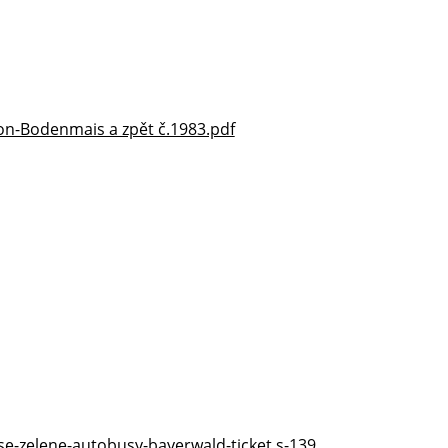
on-Bodenmais a zpět č.1983.pdf
-zelene-autobusy-bayerwald-ticket.s-139