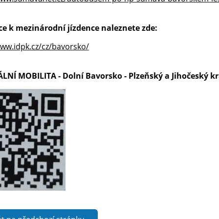
e k mezinárodní jízdence naleznete zde:
www.idpk.cz/cz/bavorsko/
NÍ MOBILITA - Dolní Bavorsko - Plzeňský a Jihočeský kr