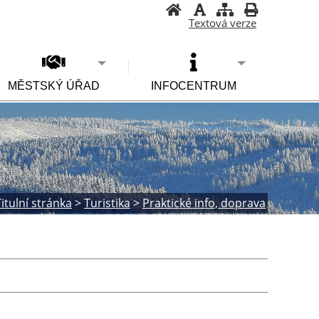
Textová verze
MĚSTSKÝ ÚŘAD
INFOCENTRUM
Titulní stránka
>
Turistika
>
Praktické info, doprava