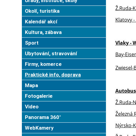
Úřady, instituce, školy
Ž.Ruda-Kl
Okolí, turistika
Klatovy -
Kalendář akcí
Kultura, zábava
Vlaky -
Sport
Ubytování, stravování
Bay-Eisen
Firmy, komerce
Zwiesel-
Praktické info, doprava
Mapa
Autobusy
Fotogalerie
Ž.Ruda-Ný
Video
Železná 
Panorama 360°
Nýrsko-Kl
WebKamery