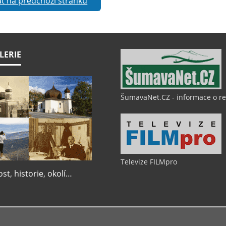
t na předchozí stránku
LERIE
ŠumavaNet.CZ - informace o r
Televize FILMpro
t, historie, okolí…