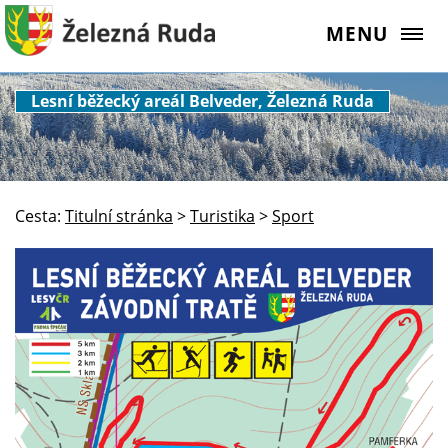
MENU
Lesní běžecký areál Belveder, Železná Ruda
Cesta:
Titulní stránka
>
Turistika
>
Sport