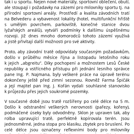
tak i u sportu. Nejen nové materiály, sportovní oblečení, obutí,
ale stoupají i požadavky na zázemí pro milovníky sportu tj. na
přírodní sportovní areály. Prostředí a kvalita závodních tratí
na Belvederu a vybavenost lokality (hotel, multifunkční hřiště
s umělým povrchem, parkoviště, konečné stanice dvou
lyžařských areálů), vytváří podmínky k dalšímu úspěšnému
rozvoji. Již dnes mnoho domorodců tohoto zázemí využívá
a jistě přivítají další možnosti pro své aktivity.
Proto, aby závodní tratě odpovídaly současným požadavkům,
došlo v průběhu měsíce října a listopadu letošního roku
k jejich „abgreitu“. Díky pochopení a možnostem Lesů České
republiky a vstřícného přístupu při jednání lesního správce
pane Ing. P. Najmana, byly veškeré práce na úpravě terénu
dokončeny ještě před zimní sezonou. Rovněž Farma Špičák
a její majitel pan Ing. J. Kořán vydali souhlasné stanovisko
k průjezdu přes jejich soukromé pozemky.
V současné době jsou tratě rozšířeny po celé délce na 5 m.
Došlo k odstranění veškerých nerovnosti (pařezy, kořeny),
podmáčené úseky byly odvodněny. Sklon je upraven tak, aby
rolba upravující tratě, perfektně kopírovala terén. Jsou
jednosměrné, jedna stopa pro klasiku, zbytek pro bruslení. Po
celé délce jsou označeny reflexními body pro milovníky