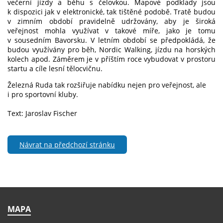
večerní jízdy a běhu s čelovkou. Mapové podklady jsou
k dispozici jak v elektronické, tak tištěné podobě. Tratě budou
v zimním období pravidelně udržovány, aby je široká
veřejnost mohla využívat v takové míře, jako je tomu
v sousedním Bavorsku. V letním období se předpokládá, že
budou využívány pro běh, Nordic Walking, jízdu na horských
kolech apod. Záměrem je v příštím roce vybudovat v prostoru
startu a cíle lesní tělocvičnu.
Železná Ruda tak rozšiřuje nabídku nejen pro veřejnost, ale
i pro sportovní kluby.
Text: Jaroslav Fischer
Návrat na předchozí stránku
MAPA