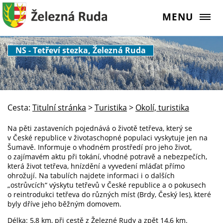
MENU
NS - Tetřeví stezka, Železná Ruda
Cesta:
Titulní stránka
>
Turistika
>
Okolí, turistika
Na pěti zastaveních pojednává o životě tetřeva, který se
v České republice v životaschopné populaci vyskytuje jen na
Šumavě. Informuje o vhodném prostředí pro jeho život,
o zajímavém aktu při tokání, vhodné potravě a nebezpečích,
která život tetřeva, hnízdění a vyvedení mláďat přímo
ohrožují. Na tabulích najdete informaci i o dalších
„ostrůvcích“ výskytu tetřevů v České republice a o pokusech
o reintrodukci tetřeva do různých míst (Brdy, Český les), které
byly dříve jeho běžným domovem.
Délka: 5,8 km, při cestě z Železné Rudy a zpět 14,6 km.