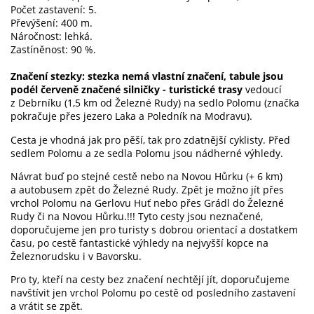
Počet zastavení: 5.
Převýšení: 400 m.
Náročnost: lehká.
Zastíněnost: 90 %.
Značení stezky: stezka nemá vlastní značení, tabule jsou
podél červeně značené silničky - turistické trasy
vedoucí
z Debrníku (1,5 km od Železné Rudy) na sedlo Polomu (značka
pokračuje přes jezero Laka a Poledník na Modravu).
Cesta je vhodná jak pro pěší, tak pro zdatnější cyklisty. Před
sedlem Polomu a ze sedla Polomu jsou nádherné výhledy.
Návrat buď po stejné cestě nebo na Novou Hůrku (+ 6 km)
a autobusem zpět do Železné Rudy. Zpět je možno jít přes
vrchol Polomu na Gerlovu Huť nebo přes Grádl do Železné
Rudy či na Novou Hůrku.!!! Tyto cesty jsou neznačené,
doporučujeme jen pro turisty s dobrou orientací a dostatkem
času, po cestě fantastické výhledy na nejvyšší kopce na
Železnorudsku i v Bavorsku.
Pro ty, kteří na cesty bez značení nechtějí jít, doporučujeme
navštívit jen vrchol Polomu po cestě od posledního zastavení
a vrátit se zpět.