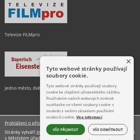
Televize FILMpro
×
Tyto webové stránky používají
soubory cookie.
Tyto webové stránky používají soubory
Jedno město, dvě země
cookie ke zlepšení uživatelského zážitku.
Používáním našich webových stránek
souhlasíte se všemi soubory cookie v
souladu s našimi zásadami používání
souborů cookie.
Více informací
Prohlášení o přístupnosti
O stránkách
VŠE PŘIJMOUT
VŠE ODMÍTNOUT
Stránky vytváří
Informační server ŠumavaNet.CZ
ve spolupráci
s
Městským úřadem Železná Ruda