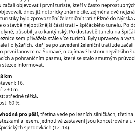
tu začali objevovat i první turisté, kteří v často neprostupn
 objevovali, dnes již notoricky známé cíle, zejména dvě nej
i turistiky bylo zprovoznění železniční trati z Plzně do Nýr
 o stavbě nejobtížnější části trati – špičáckého tunelu. Po
olyně, působil jako kantýnský. Po dostavbě tunelu na Špičák
leznice sem přivážela stále více turistů. Byly upraveny a vyz
, ale i o lyžařích, kteří se po zavedení želeniční trati zde zač
o první lanovce na Šumavě, o zajímavé historii největšího 
ácích a pohraničním pásmu, které se stalo smutným průvo
a stezce informovat.
,8 km
tavení: 16.
í: 230 m.
t: středně těžká.
st: 60 %.
 vhodná pro pěší
, třetina vede po lesních silničkách, třeti
stezkami a lesem. Jednotlivá zastavení jsou koncetrována u 
špičáckých sjezdovkách (12–14).