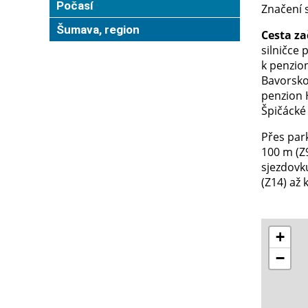
Počasí
Značení s
Šumava, region
Cesta za
silničce 
k penzio
Bavorsko
penzion H
Špičácké 
Přes park
100 m (Z9
sjezdovku
(Z14) až 