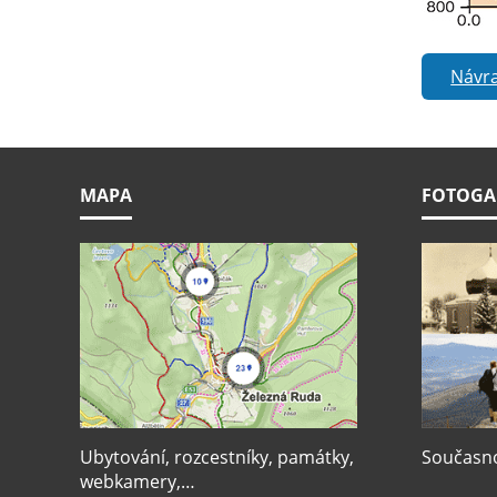
Návra
MAPA
FOTOGA
Ubytování, rozcestníky, památky,
Současnos
webkamery,…