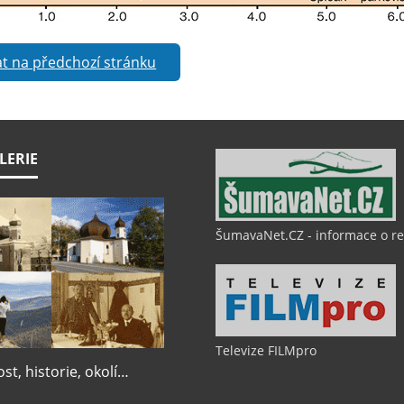
t na předchozí stránku
LERIE
ŠumavaNet.CZ - informace o r
Televize FILMpro
t, historie, okolí…