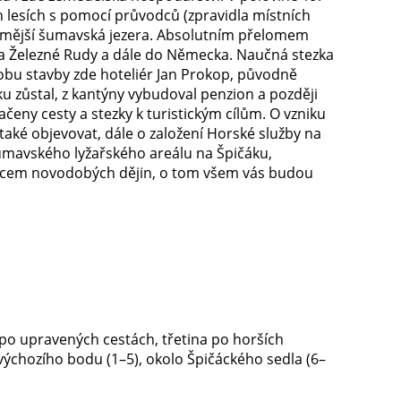
ých lesích s pomocí průvodců (zpravidla místních
známější šumavská jezera. Absolutním přelomem
ska a Železné Rudy a dále do Německa. Naučná stezka
 dobu stavby zde hoteliér Jan Prokop, původně
u zůstal, z kantýny vybudoval penzion a později
načeny cesty a stezky k turistickým cílům. O vzniku
ali také objevovat, dále o založení Horské služby na
šumavského lyžařského areálu na Špičáku,
dcem novodobých dějin, o tom všem vás budou
na po upravených cestách, třetina po horších
výchozího bodu (1–5), okolo Špičáckého sedla (6–