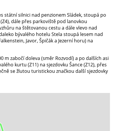
řes státní silnici nad penzionem Sládek, stoupá po
 (Z4), dále přes parkoviště pod lanovkou
 vzhůru na štětovanou cestu a dále vlevo nad
edaleko bývalého hotelu Stela stoupá lesem nad
lkenstein, Javor, Špičák a Jezerní horu) na
00 m zabočí doleva (směr Rozvodí) a po dalších asi
ývalého kurtu (Z11) na sjezdovku Šance (Z12), přes
čně se žlutou turistickou značkou další sjezdovky