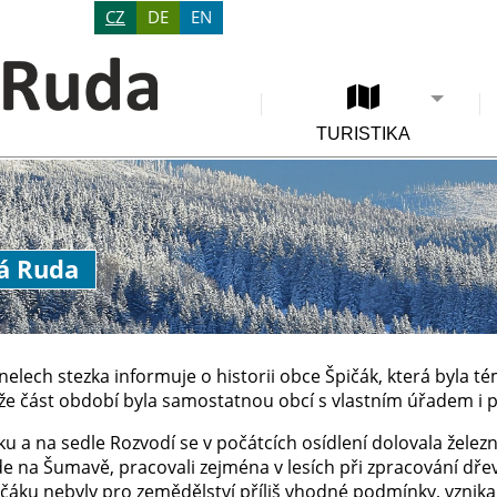
CZ
DE
EN
TURISTIKA
ná Ruda
nelech stezka informuje o historii obce Špičák, která byla 
, že část období byla samostatnou obcí s vlastním úřadem i 
u a na sedle Rozvodí se v počátcích osídlení dolovala železn
e na Šumavě, pracovali zejména v lesích při zpracování dřev
ičáku nebyly pro zemědělství příliš vhodné podmínky, vznika