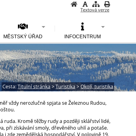
Textová verze
MĚSTSKÝ ÚŘAD
INFOCENTRUM
Cesta:
Titulní stránka
>
Turistika
>
Okolí, turistika
téměř vždy nerozlučně spjata se Železnou Rudou,
poštou.
á ruda. Kromě těžby rudy a později sklářství lidé,
a, při získávání smoly, dřevěného uhlí a potaše.
la i zde zemědělská hospodářství. V polovině 19.