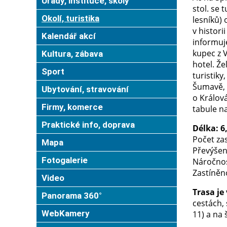
Úřady, instituce, školy
stol. se 
Okolí, turistika
lesníků)
v histori
Kalendář akcí
informuje
kupec z V
Kultura, zábava
hotel. Že
Sport
turistiky
Šumavě, 
Ubytování, stravování
o Králov
Firmy, komerce
tabule n
Praktické info, doprava
Délka: 6
Počet zas
Mapa
Převýšen
Fotogalerie
Náročnos
Zastíněno
Video
Trasa je
Panorama 360°
cestách, 
WebKamery
11) a na 