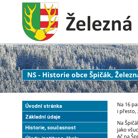
NS - Historie obce Špičák, Želez
Na 16 pa
Úvodní stránka
i přesto
Základní údaje
Na Špičák
Historie, současnost
jako všud
Ač na Šp