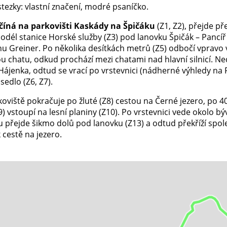
tezky: vlastní značení, modré psaníčko.
číná na parkovišti Kaskády na Špičáku
(Z1, Z2), přejde p
podél stanice Horské služby (Z3) pod lanovku Špičák – Pancíř
nu Greiner. Po několika desítkách metrů (Z5) odbočí vpravo
u chatu, odkud prochází mezi chatami nad hlavní silnicí. N
ájenka, odtud se vrací po vrstevnici (nádherné výhledy na Fa
sedlo (Z6, Z7).
oviště pokračuje po žluté (Z8) cestou na Černé jezero, po 4
) vstoupí na lesní planiny (Z10). Po vrstevnici vede okolo b
 přejde šikmo dolů pod lanovku (Z13) a odtud překříží spole
k cestě na jezero.