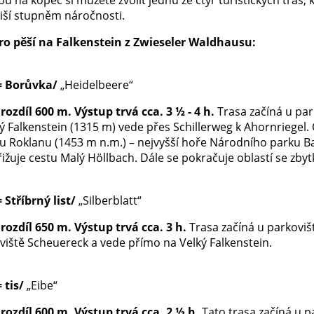
liší stupněm náročnosti.
ro pěší na Falkenstein z Zwieseler Waldhausu:
= Borůvka/
„Heidelbeere“
rozdíl 600 m. Výstup trvá cca. 3 ½ - 4 h.
Trasa začíná u pa
ký Falkenstein (1315 m) vede přes Schillerweg k Ahornriegel
u Roklanu (1453 m n.m.) – nejvyšší hoře Národního parku Ba
řižuje cestu Malý Höllbach. Dále se pokračuje oblastí se zb
= Stříbrný list/
„Silberblatt“
rozdíl 650 m. Výstup trvá cca. 3 h.
Trasa začíná u parkovi
oviště Scheuereck a vede přímo na Velký Falkenstein.
= tis/
„Eibe“
rozdíl 600 m. Výstup trvá cca. 2 ½ h.
Tato trasa začíná u 