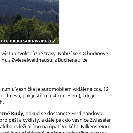
 výstup zvolit různé trasy. Nabízí se 4-8 hodinové
½ h), z Zwieselwaldhausu, z Buchenau, ze
 n.m.). Vesnička je automobilem vzdálena cca. 12
 doleva, pak ještě cca. 4 km lesem), kde je
ch.
lezné Rudy
, odkud se dostanete Ferdinandovo
ro pěší a cyklisty, a dále pak do vesnice Zwieseler
aldhaus leží přímo na úpatí Velkého Falkensteinu.
 které jsou přehledně značeny. Jednotlivé trasy se