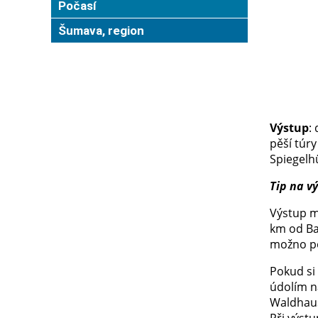
Počasí
Šumava, region
Výstup
:
pěší túry
Spiegelh
Tip na vý
Výstup m
km od Bav
možno po
Pokud si
údolím na
Waldhaus
Při výstu