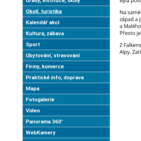
Byla pos
Úřady, instituce, školy
Okolí, turistika
Na samém
západ a 
Kalendář akcí
a Malého 
Přesto je
Kultura, zábava
Sport
Z Falkens
Alpy. Zat
Ubytování, stravování
Firmy, komerce
Praktické info, doprava
Mapa
Fotogalerie
Video
Panorama 360°
WebKamery