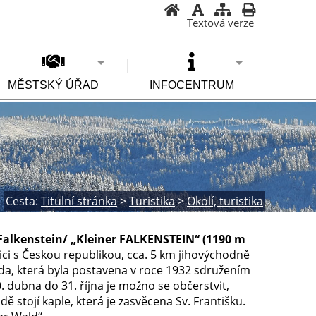
Textová verze
MĚSTSKÝ ÚŘAD
INFOCENTRUM
Cesta:
Titulní stránka
>
Turistika
>
Okolí, turistika
Falkenstein/ „Kleiner FALKENSTEIN“ (1190 m
ci s Českou republikou, cca. 5 km jihovýchodně
da, která byla postavena v roce 1932 sdružením
0. dubna do 31. října je možno se občerstvit,
 stojí kaple, která je zasvěcena Sv. Františku.