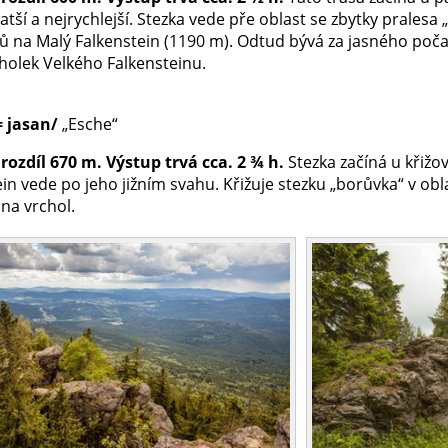
ratší a nejrychlejší. Stezka vede pře oblast se zbytky prale
 na Malý Falkenstein (1190 m). Odtud bývá za jasného poča
cholek Velkého Falkensteinu.
= jasan/
„Esche“
rozdíl 670 m. Výstup trvá cca. 2 ¾ h.
Stezka začíná u křižo
in vede po jeho jižním svahu. Křižuje stezku „borůvka“ v ob
na vrchol.