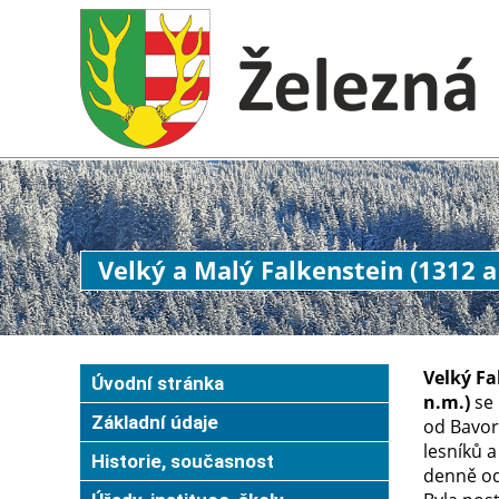
Velký a Malý Falkenstein (1312 a
Velký Fa
Úvodní stránka
n.m.)
se 
Základní údaje
od Bavor
lesníků a
Historie, současnost
denně od 