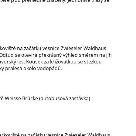
rkoviště na začátku vesnice Zwieseler Waldhaus
. Odtud se otevírá překrásný výhled směrem na jih
vorský les. Kousek za křižovatkou se stezkou
ytky pralesa okolo vodopádů.
ště Weisse Brücke (autobusová zastávka)
parkoviště na začátku vesnice Zwieseler Waldhaus