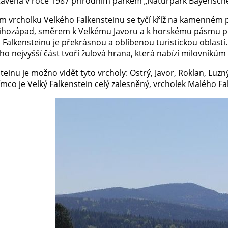
tavena v roce 1987 přírodním parkem „Naturpark Bayerisch
 vrcholku Velkého Falkensteinu se tyčí kříž na kamenném p
jihozápad, směrem k Velkému Javoru a k horskému pásmu p
Falkensteinu je překrásnou a oblíbenou turistickou oblastí.
ho nejvyšší část tvoří žulová hrana, která nabízí milovníkům
teinu je možno vidět tyto vrcholy: Ostrý, Javor, Roklan, Luzný
ímco je Velký Falkenstein celý zalesněný, vrcholek Malého Fa