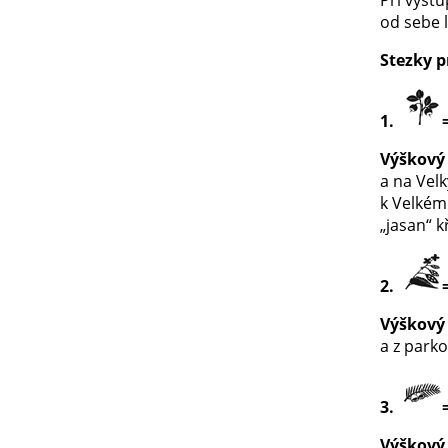
od sebe 
Stezky p
1.
Výškový 
a na Vel
k Velkém
„jasan“ k
2.
Výškový 
a z park
3.
Výškový 