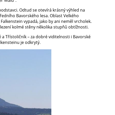
er Wald“.
odstavci. Odtud se otevírá krásný výhled na
ředního Bavorského lesa. Oblast Velkého
 Falkenstein vypadá, jako by ani neměl vrcholek.
 lezení kolmé stěny několika stupňů obtížnosti.
 a Třístoličník – za dobré viditelnosti i Bavorské
lkensteinu je odkrytý.