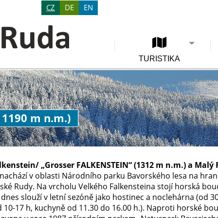
CZ
DE
EN
TURISTIKA
 1190 m n.m.)
lkenstein/ „Grosser FALKENSTEIN“ (1312 m n.m.) a Malý 
nachází v oblasti Národního parku Bavorského lesa na hrani
ské Rudy. Na vrcholu Velkého Falkensteina stojí horská bou
 dnes slouží v letní sezóně jako hostinec a noclehárna (od 3
10-17 h, kuchyně od 11.30 do 16.00 h.). Naproti horské boudě