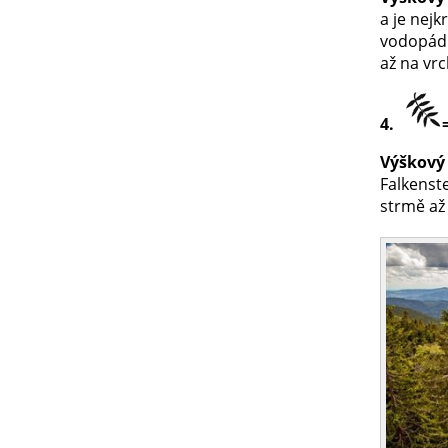
a je nejk
vodopádů
až na vr
4.
Výškový 
Falkenste
strmě až 