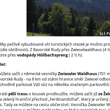
 díky pečlivě vybudované síti turistických stezek je možno pro
 (dle obtížnosti). Z Bavorské Rudy přes Zwieselwaldhaus (4 
ütte přes
vodopády Höllbachspreng
( 2 ½ h).
let:
ůžete začít z německé vesničky
Zwieseler Waldhaus
(701 m
orské Rudy - na 8 km od státní hranice směr Zwiesel odbočit
hodlně parkovat Váš vůz na několika značeným parkoviští
 rádi
pěší trasu
o kousek prodloužíte, můžete začít již
ze Že
 zelený hraniční přechod „Ferdinandsthal“, který je určený p
. Tady se můžete na cestu občerstvit. Vesnička Zwieseler W
pu na kopec si můžete zvolit jednu ze čtyř turistických tras,