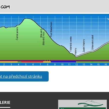
t na předchozí stránku
LERIE