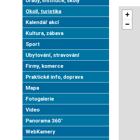
Úřady, instituce, školy
Okolí, turistika
Kalendář akcí
Kultura, zábava
Sport
Ubytování, stravování
Firmy, komerce
Praktické info, doprava
Mapa
Fotogalerie
Video
Panorama 360°
WebKamery