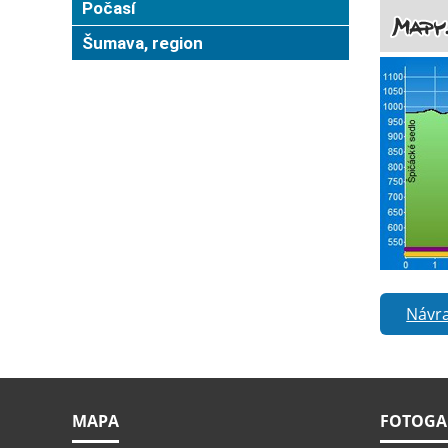
Počasí
Šumava, region
Návra
MAPA
FOTOGA