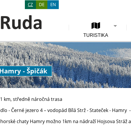
CZ
DE
EN
TURISTIKA
- Hamry - Špičák
1 km, středně náročná trasa
dlo - Černé jezero 4 – vodopád Bílá Strž - Stateček - Hamry 
 horské chaty Hamry možno 1km na nádraží Hojsova Stráž a