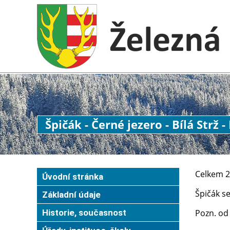
Špičák - Černé jezero - Bílá Strž 
Celkem 2
Úvodní stránka
Špičák se
Základní údaje
Historie, současnost
Pozn. od