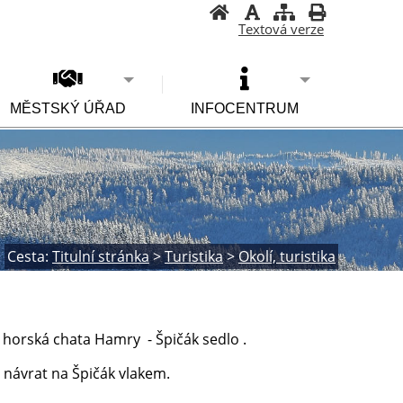
Textová verze
MĚSTSKÝ ÚŘAD
INFOCENTRUM
Cesta:
Titulní stránka
>
Turistika
>
Okolí, turistika
- horská chata Hamry - Špičák sedlo .
 návrat na Špičák vlakem.