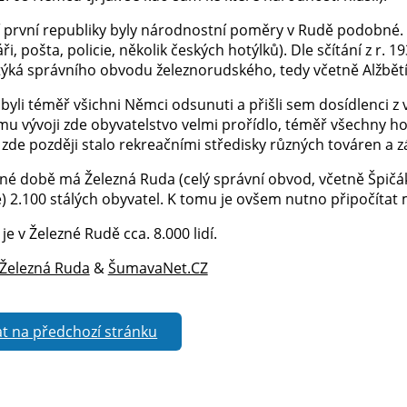
 první republiky byly národnostní poměry v Rudě podobné. Č
áři, pošta, policie, několik českých hotýlků). Dle sčítání z r
 týká správního obvodu železnorudského, tedy včetně Alžbětí
 byli téměř všichni Němci odsunuti a přišli sem dosídlenci z 
mu vývoji zde obyvatelstvo velmi prořídlo, téměř všechny hor
zde později stalo rekreačními středisky různých továren a 
né době má Železná Ruda (celý správní obvod, včetně Špičák
e) 2.100 stálých obyvatel. K tomu je ovšem nutno připočíta
je v Železné Rudě cca. 8.000 lidí.
 Železná Ruda
&
ŠumavaNet.CZ
t na předchozí stránku