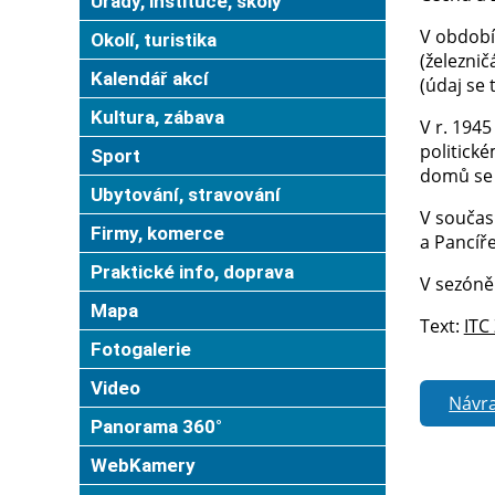
Úřady, instituce, školy
V období
Okolí, turistika
(železnič
Kalendář akcí
(údaj se
Kultura, zábava
V r. 1945
politické
Sport
domů se 
Ubytování, stravování
V součas
Firmy, komerce
a Pancíř
Praktické info, doprava
V sezóně 
Mapa
Text:
ITC
Fotogalerie
Video
Návra
Panorama 360°
WebKamery