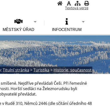
Textová verze
MĚSTSKÝ ÚŘAD
INFOCENTRUM
:
Titulní stránka
>
Turistika
>
Historie, současnost
 smíšené. Nejdříve převládali Češi. Při řemeslné
nosti. Horští sedláci na Železnorudsku byli
obyvatelé převládat.
e v Rudě 310, Němců 2446 (dle sčítání úředního 48