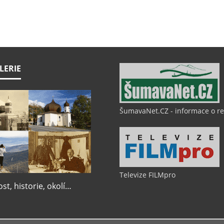
LERIE
ŠumavaNet.CZ - informace o r
Televize FILMpro
t, historie, okolí…