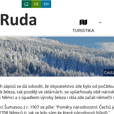
CZ
DE
EN
TURISTIKA
Cesta
h zápisů se dá odvodit, že obyvatelstvo zde bylo od počátku
k železa, tak později ve sklárnách, se uplatňovaly obě národ
 Němci a s úpadkem výroby železa i skla zde začali němečtí 
ci Šumavou z r. 1907 se píše: "Poměry národnostní: Čechů j
708 Němců tj. jak se kdo sám ke které národnosti hlásil)."