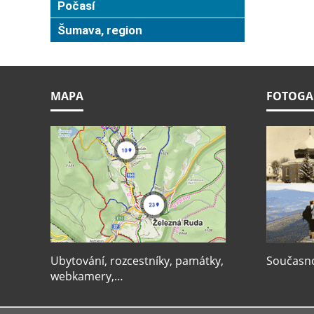
Počasí
Šumava, region
MAPA
FOTOGA
Ubytování, rozcestníky, památky,
Současnos
webkamery,…