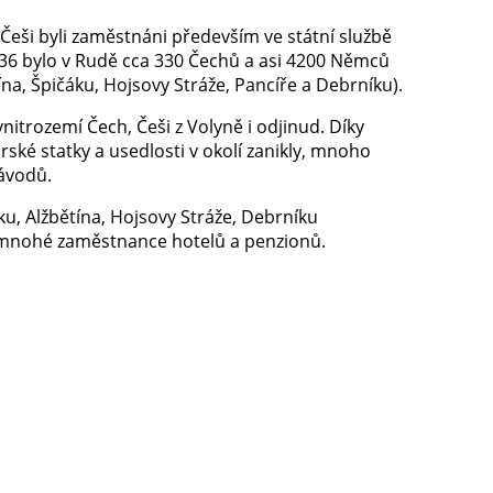
eši byli zaměstnáni především ve státní službě
. 1936 bylo v Rudě cca 330 Čechů a asi 4200 Němců
na, Špičáku, Hojsovy Stráže, Pancíře a Debrníku).
vnitrozemí Čech, Češi z Volyně i odjinud. Díky
ské statky a usedlosti v okolí zanikly, mnoho
závodů.
u, Alžbětína, Hojsovy Stráže, Debrníku
t mnohé zaměstnance hotelů a penzionů.