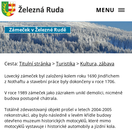
MENU
Zámeček v Železné Rudě
Cesta:
Titulní stránka
>
Turistika
>
Kultura, zábava
Lovecký zámeček byl založený kolem roku 1690 Jindřichem
z Nothaftu a stavební práce byly dokončeny v roce 1706.
V roce 1989 zámeček jako zázrakem unikl demolici, nicméně
budova postupně chátrala.
Totálně zdevastovaný objekt prošel v letech 2004-2005
rekonstrukcí, aby bylo následně v levém křídle budovy
otevřeno muzeum historických motocyklů, které mimo
motocyklů vystavuje i historické automobily a jízdní kola.