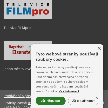
Televize FILMpro
×
Tyto webové stránky používají
soubory cookie.
Tyto webové stránky používají soubory
Jedno město, dvě země
cookie ke zlepšení uživatelského zážitku.
Používáním našich webových stránek
souhlasíte se všemi soubory cookie v
souladu s našimi zásadami používání
souborů cookie.
Více informací
Prohlášení o přístupnosti
O stránkách
VŠE PŘIJMOUT
VŠE ODMÍTNOUT
Stránky vytváří
Informační server ŠumavaNet.CZ
ve spolupráci
s
Městským úřadem Železná Ruda