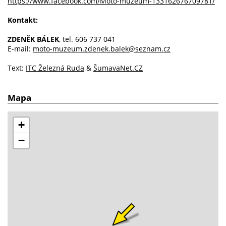
https://www.facebook.com/Moto-muzeum-133162676709781/
Kontakt:
ZDENĚK BÁLEK
, tel. 606 737 041
E-mail:
moto-muzeum.zdenek.balek@seznam.cz
Text:
ITC Železná Ruda
&
ŠumavaNet.CZ
Mapa