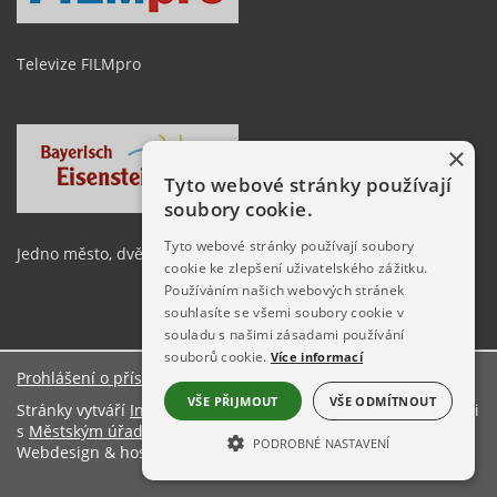
Televize FILMpro
×
Tyto webové stránky používají
soubory cookie.
Tyto webové stránky používají soubory
Jedno město, dvě země
cookie ke zlepšení uživatelského zážitku.
Používáním našich webových stránek
souhlasíte se všemi soubory cookie v
souladu s našimi zásadami používání
souborů cookie.
Více informací
Prohlášení o přístupnosti
O stránkách
VŠE PŘIJMOUT
VŠE ODMÍTNOUT
Stránky vytváří
Informační server ŠumavaNet.CZ
ve spolupráci
s
Městským úřadem Železná Ruda
PODROBNÉ NASTAVENÍ
Webdesign & hosting:
ŠumavaNet.CZ
NEZBYTNĚ NUTNÉ SOUBORY