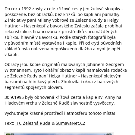
Do roku 1992 zbyly z celé křížové cesty jen žulové sloupky -
poškozené, bez obrázků, bez křížků, po kapli ani památky.
Z iniciativy paní Mileny Vobrové ze Železné Rudy a Helgy
Huttner - Hasenkopf z bavorského Zwieslu začala probíhat
rekonstrukce, financovaná z prostředků shromážděných
sbírkou hlavně v Bavorsku. Podle starých fotografií byla
v původním místě vystavěna i kaple. Při odkrytí původních
základů byla nalezena nepoškozená dlažba a nyní je opět
v kapli.
Obrazy jsou kopie originálů malovaných Johanem Georgem
Wittmannem. Tyto i oltářní obraz v kapli namalovala rodačka
ze Železné Rudy paní Helga Huttner - Hasenkopf olejovými
barvami na hliníkový plech. Zhotovila i okna z barevných
segmentů spojených olovem.
30.9.1995 byly obnovená křížová cesta a kaple sv. Anny na
Hladovém vrchu v Železné Rudě slavnostně vysvěceny.
Vychutnejte krásné prostředí i atmosféru tohoto místa!
Text:
ITC Železná Ruda
&
ŠumavaNet.CZ