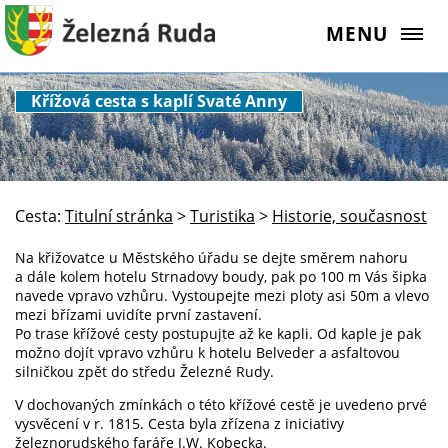
MENU
Křížová cesta s kaplí Svaté Anny
Cesta:
Titulní stránka
>
Turistika
>
Historie, současnost
Na křižovatce u Městského úřadu se dejte směrem nahoru
a dále kolem hotelu Strnadovy boudy, pak po 100 m Vás šipka
navede vpravo vzhůru. Vystoupejte mezi ploty asi 50m a vlevo
mezi břízami uvidíte první zastavení.
Po trase křížové cesty postupujte až ke kapli. Od kaple je pak
možno dojít vpravo vzhůru k hotelu Belveder a asfaltovou
silničkou zpět do středu Železné Rudy.
V dochovaných zmínkách o této křížové cestě je uvedeno prvé
vysvěcení v r. 1815. Cesta byla zřízena z iniciativy
železnorudského faráře J.W. Kobecka.