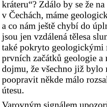
kráteru“? Zdálo by se že n
v Čechách, máme geologick
a co nám ještě chybí do úp
jsou jen vzdálená tělesa sl
také pokryto geologickými
prvních začátků geologie 
dojmu, že všechno již bylo 
poopravit někde málo rozsa
útesu.
Varovným signálem upozorň