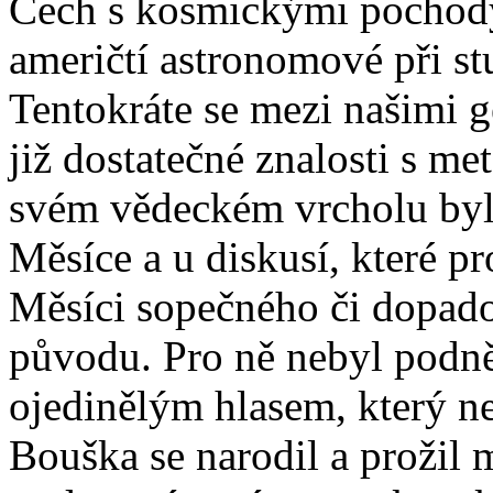
Čech s kosmickými pochody,
američtí astronomové při s
Tentokráte se mezi našimi g
již dostatečné znalosti s me
svém vědeckém vrcholu byl
Měsíce a u diskusí, které p
Měsíci sopečného či dopad
původu. Pro ně nebyl podn
ojedinělým hlasem, který ne
Bouška se narodil a prožil 