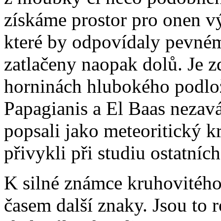
získáme prostor pro onen vý
které by odpovídaly pevné
zatlačeny naopak dolů. Je z
horninách hlubokého podlo
Papagianis a El Baas nezavá
popsali jako meteoritický 
přivykli při studiu ostatníc
K silné známce kruhovitého
časem další znaky. Jsou to 