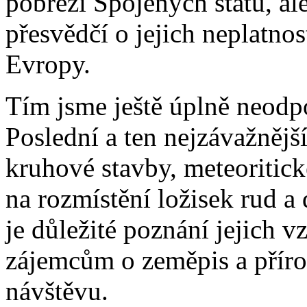
pobřeží Spojených států, al
přesvědčí o jejich neplatnos
Evropy.
Tím jsme ještě úplně neodp
Poslední a ten nejzávažnějš
kruhové stavby, meteoritické
na rozmístění ložisek rud a
je důležité poznání jejich 
zájemcům o zeměpis a přír
návštěvu.