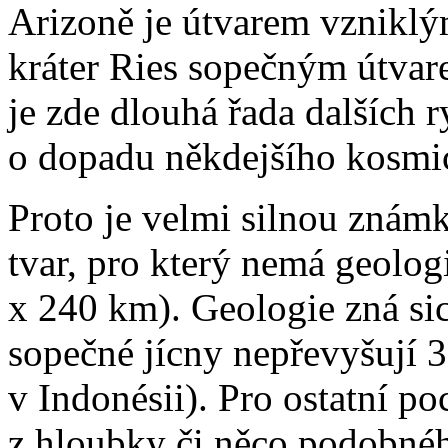
Arizoně je útvarem vzniklý
kráter Ries sopečným útvar
je zde dlouhá řada dalších 
o dopadu někdejšího kosmic
Proto je velmi silnou zná
tvar, pro který nemá geolog
x 240 km). Geologie zná sic
sopečné jícny nepřevyšují 
v Indonésii). Pro ostatní p
z hloubky či něco podobné