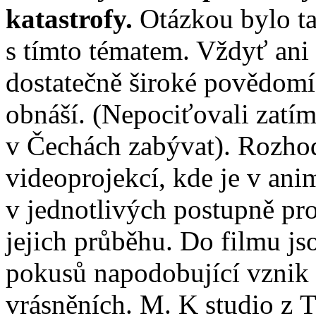
katastrofy.
Otázkou bylo ta
s tímto tématem. Vždyť ani
dostatečně široké povědomí
obnáší. (Nepociťovali zatí
v Čechách zabývat). Rozhod
videoprojekcí, kde je v ani
v jednotlivých postupně pro
jejich průběhu. Do filmu js
pokusů napodobující vznik 
vrásněních. M. K studio z T