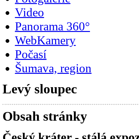
Video
Panorama 360°
WebKamery
Počasí
Šumava, region
Levý sloupec
Obsah stránky
Český kráter - stálá exp