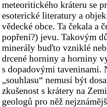
meteoritického kráteru se pr
esoterické literatury a obje
vědecké obce. Ta čekala a č
popření?) jevu. Takovým d
minerály buďto vzniklé neb
drcené horniny a horniny v
s dopadovými taveninami. 
„souhlasu“ nemusí být dosa
zkušenost s krátery na Zemi,
geologů pro něž nejznámější