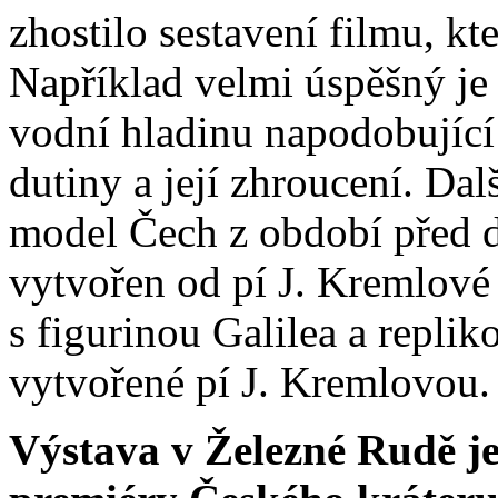
zhostilo sestavení filmu, kt
Například velmi úspěšný j
vodní hladinu napodobující
dutiny a její zhroucení. Da
model Čech z období před d
vytvořen od pí J. Kremlové
s figurinou Galilea a repli
vytvořené pí J. Kremlovou.
Výstava v Železné Rudě j