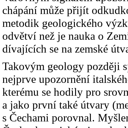
chápání může přijít odkudko
metodik geologického výzk
odvětví než je nauka o Zemi
dívajících se na zemské út
Takovým geology později s
nejprve upozornění italskéh
kterému se hodily pro srov
a jako první také útvary (me
s Čechami porovnal. Myšlen