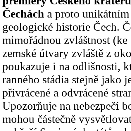
premiéry Českého kráteru
Čechách
a proto unikátním 
geologické historie Čech. 
mimořádnou zvláštnost (ke k
zemské útvary zvláště z ok
poukazuje i na odlišnosti, k
ranného stádia stejně jako 
přivrácené a odvrácené stra
Upozorňuje na nebezpečí be
mohou částečně vysvětlovat