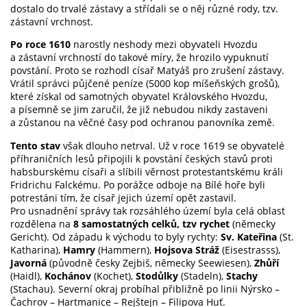
dostalo do trvalé zástavy a střídali se o něj různé rody, tzv.
zástavní vrchnost.
Po roce 1610
narostly neshody mezi obyvateli Hvozdu
a zástavní vrchností do takové míry, že hrozilo vypuknutí
povstání. Proto se rozhodl císař Matyáš pro zrušení zástavy.
Vrátil správci půjčené peníze (5000 kop míšeňských grošů),
které získal od samotných obyvatel Královského Hvozdu,
a písemně se jim zaručil, že již nebudou nikdy zastaveni
a zůstanou na věčné časy pod ochranou panovníka země.
Tento stav
však dlouho netrval. Už v roce 1619 se obyvatelé
příhraničních lesů připojili k povstání českých stavů proti
habsburskému císaři a slíbili věrnost protestantskému králi
Fridrichu Falckému. Po porážce odboje na Bílé hoře byli
potrestáni tím, že císař jejich území opět zastavil.
Pro usnadnění správy tak rozsáhlého území byla celá oblast
rozdělena na
8 samostatných celků, tzv rychet
(německy
Gericht). Od západu k východu to byly rychty:
Sv. Kateřina
(St.
Katharina),
Hamry
(Hammern),
Hojsova Stráž
(Eisestrasss),
Javorná
(původně česky Zejbiš, německy Seewiesen),
Zhůří
(Haidl),
Kochánov
(Kochet),
Stodůlky
(Stadeln),
Stachy
(Stachau). Severní okraj probíhal přibližně po linii Nýrsko –
Čachrov – Hartmanice – Rejštejn – Filipova Huť.