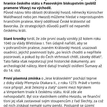
hranice českého státu s Pasovským biskupstvím (poblíž
pramene Vltavy) na východě.
Původ názvu této oblasti (Královský hvozd, německy Künischer
Waldhwozd nebo jen Hwozd) můžeme hledat v neprostupném
hraničním pralese, který odděloval České království od
Bavorska. Ze strategických důvodů patřil od nepaměti
českému králi.
Staré kroniky
tvrdí, že zde první osady vznikly již kolem roku
1040 za vlády Břetislava I. Ten údajně nařídil, aby se
v pohraničním pralese, zvaném Královský Hvozd, usazovali
osadníci, jejichž povinností bylo „po lesích choditi a nepřítele
pozorovati, a pokud by do Čech vtrhnouti chtěl, záseky dělati“.
Tato fakta však nepotvrzují jiné historické dokumenty, ani
archeologické nálezy, které datují trvalejší osídlení Šumavy až
do 14. stol.
První písemná zmínka
o „lese královském“ pochází teprve
z doby vlády Přemysla Otakara II., z roku 1273. Právě v tomto
roce připojil „král železný a zlatý“ území mezi Nýrskem
a Vimperkem trvale k českému státu. Král zde ale
nehospodařil. Byl sice vlastníkem celého Hvozdu, ve finanční
tísni jej však zastavoval svým stoupencům z řad šlechty, za což
od nich získával nemalé sumy peněz. Postupně se území