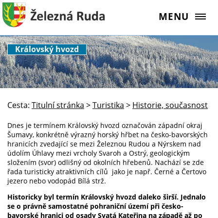
MENU
Královský hvozd
Cesta:
Titulní stránka
>
Turistika
>
Historie, současnost
Dnes je termínem Královský hvozd označován západní okraj
Šumavy, konkrétně výrazný horský hřbet na česko-bavorských
hranicích zvedající se mezi Železnou Rudou a Nýrskem nad
údolím Úhlavy mezi vrcholy Svaroh a Ostrý, geologickým
složením (svor) odlišný od okolních hřebenů. Nachází se zde
řada turisticky atraktivních cílů jako je např. Černé a Čertovo
jezero nebo vodopád Bílá strž.
Historicky byl termín Královský hvozd daleko širší.
Jednalo
se o právně samostatné pohraniční území při česko-
bavorské hranici od osady Svatá Kateřina na západě až po