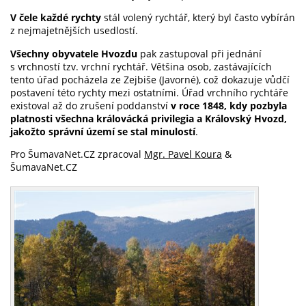
V čele každé rychty
stál volený rychtář, který byl často vybírán
z nejmajetnějších usedlostí.
Všechny obyvatele Hvozdu
pak zastupoval při jednání
s vrchností tzv. vrchní rychtář. Většina osob, zastávajících
tento úřad pocházela ze Zejbiše (Javorné), což dokazuje vůdčí
postavení této rychty mezi ostatními. Úřad vrchního rychtáře
existoval až do zrušení poddanství
v roce 1848, kdy pozbyla
platnosti všechna královácká privilegia a Královský Hvozd,
jakožto správní území se stal minulostí
.
Pro ŠumavaNet.CZ zpracoval
Mgr. Pavel Koura
&
ŠumavaNet.CZ