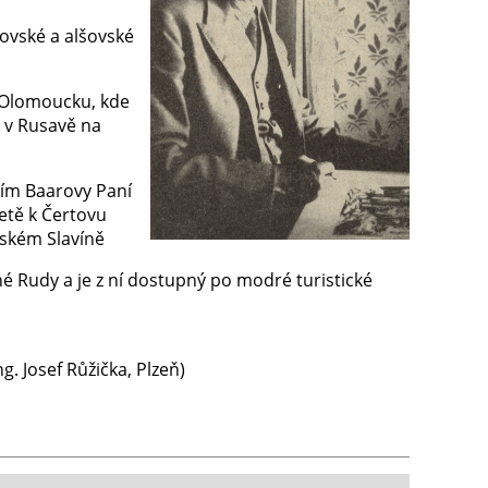
ovské a alšovské
na Olomoucku, kde
é v Rusavě na
acím Baarovy Paní
etě k Čertovu
dském Slavíně
é Rudy a je z ní dostupný po modré turistické
 Josef Růžička, Plzeň)