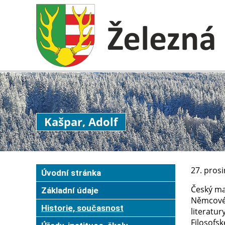
Kašpar, Adolf
27. pros
Úvodní stránka
Český mal
Základní údaje
Němcové, 
Historie, současnost
literatur
Filosofsk