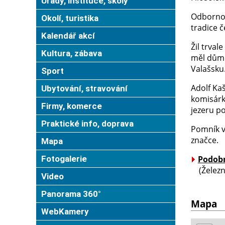
Úřady, instituce, školy
Odbornou
Okolí, turistika
tradice č
Kalendář akcí
Žil trval
Kultura, zábava
měl dům s
Valašsku
Sport
Adolf Kaš
Ubytování, stravování
komisárky
Firmy, komerce
jezeru p
Praktické info, doprava
Pomník v
značce.
Mapa
Fotogalerie
Podobn
(Železno
Video
Panorama 360°
Mapa
WebKamery