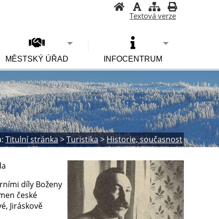
Textová verze
MĚSTSKÝ ÚŘAD
INFOCENTRUM
:
Titulní stránka
>
Turistika
>
Historie, současnost
da
árními díly Boženy
kámen české
é, Jiráskově