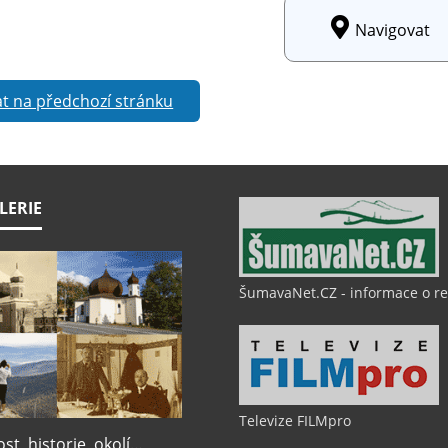
Navigovat
t na předchozí stránku
LERIE
ŠumavaNet.CZ - informace o r
Televize FILMpro
t, historie, okolí…