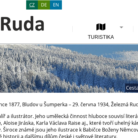
CZ
DE
EN
TURISTIKA
Cesta
ince 1877, Bludov u Šumperka – 29. června 1934, Železná Ru
íř a ilustrátor. Jeho umělecká činnost hluboce souvisí liter
Aloise Jiráska, Karla Václava Raise aj., které tvoří uhelný 
y. Široce známé jsou jeho ilustrace k Babičce Boženy Němcov
é historii a dalšímu dílům české i světové literatury.