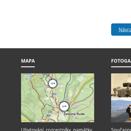
Návra
MAPA
FOTOGA
Ubytování, rozcestníky, památky,
Současnos