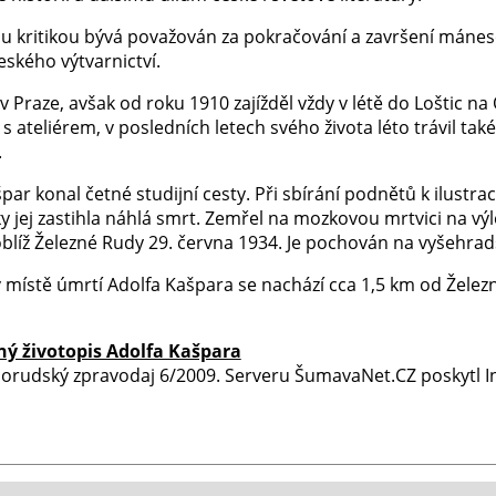
 kritikou bývá považován za pokračování a završení mánes
eského výtvarnictví.
e v Praze, avšak od roku 1910 zajížděl vždy v létě do Loštic 
 ateliérem, v posledních letech svého života léto trávil tak
.
par konal četné studijní cesty. Při sbírání podnětů k ilustr
 jej zastihla náhlá smrt. Zemřel na mozkovou mrtvici na výl
oblíž Železné Rudy 29. června 1934. Je pochován na vyšehra
 místě úmrtí Adolfa Kašpara se nachází cca 1,5 km od Železn
ý životopis Adolfa Kašpara
rudský zpravodaj 6/2009. Serveru ŠumavaNet.CZ poskytl Ing.