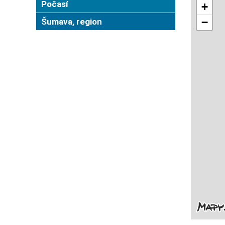
Počasí
Šumava, region