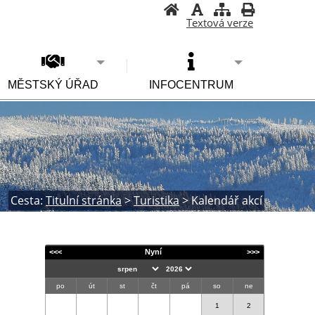
Textová verze
MĚSTSKÝ ÚŘAD
INFOCENTRUM
Cesta:
Titulní stránka
>
Turistika
>
Kalendář akcí
<<<
Nyní
>>>
po
út
st
čt
pá
so
ne
1
2