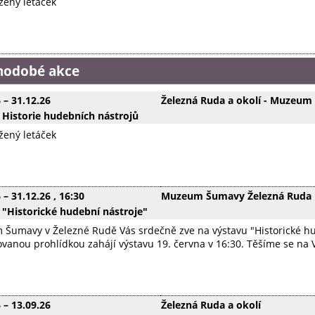
ožený letáček
hodobé akce
6
–
31.12.26
Železná Ruda a okolí - Muzeum
 Historie hudebních nástrojů
ožený letáček
6
–
31.12.26
, 16:30
Muzeum Šumavy Železná Ruda
 "Historické hudební nástroje"
Šumavy v Železné Rudě Vás srdečně zve na výstavu "Historické hude
anou prohlídkou zahájí výstavu 19. června v 16:30. Těšíme se na 
6
–
13.09.26
Železná Ruda a okolí