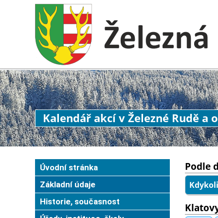
Kalendář akcí v Železné Rudě a o
Podle 
Úvodní stránka
Základní údaje
Kdykol
Historie, současnost
Klatov