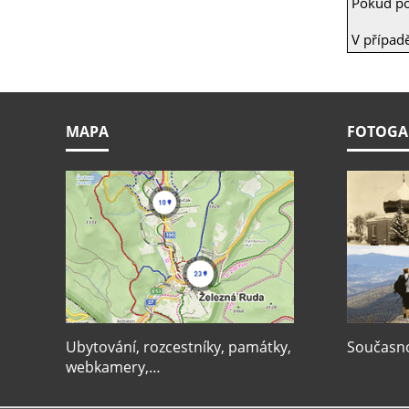
Pokud poř
V případ
MAPA
FOTOGA
Ubytování, rozcestníky, památky,
Současnos
webkamery,…