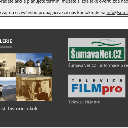
ádáte akci a plánujete termín, můžete si zde také ověřit, zda nedo
ě zájmu o zvýšenou propagaci akce nás kontaktujte na
info@suma
LERIE
ŠumavaNet.CZ - informace o r
Televize FILMpro
t, historie, okolí…