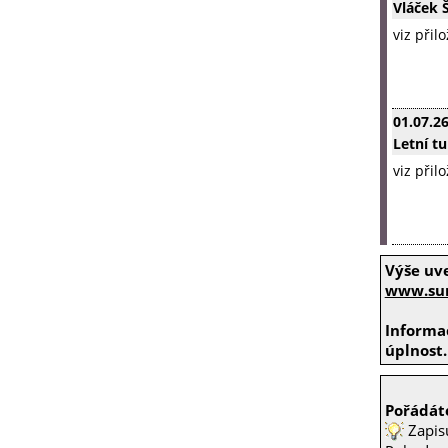
Vláček 
viz přil
01.07.2
Letní tu
viz přil
Výše uv
www.sum
Informac
úplnost.
Pořádáte
Zapis