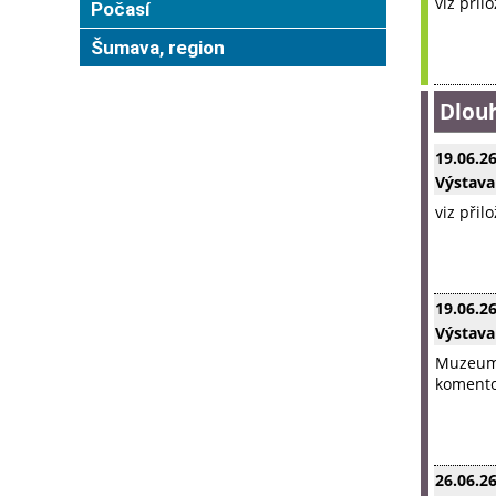
viz přil
Počasí
Šumava, region
Dlou
19.06.2
Výstava
viz přil
19.06.2
Výstava
Muzeum 
komentov
26.06.2