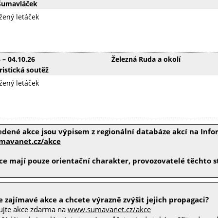
Šumavláček
ožený letáček
6
–
04.10.26
Železná Ruda a okolí
ristická soutěž
ožený letáček
edené akce jsou výpisem z regionální databáze akcí na In
avanet.cz/akce
e mají pouze orientační charakter, provozovatelé těchto st
 zajímavé akce a chcete výrazně zvýšit jejich propagaci?
ujte akce zdarma na
www.sumavanet.cz/akce