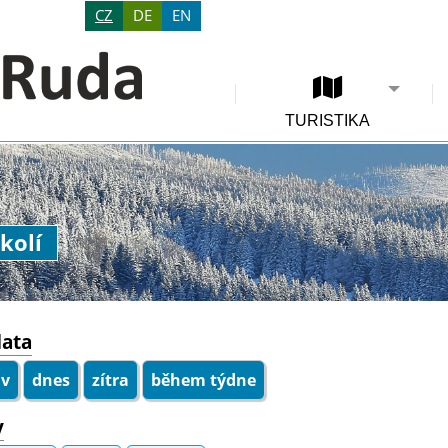
CZ
DE
EN
TURISTIKA
kolí
data
iv
dnes
zítra
během týdne
y