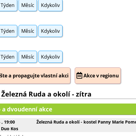
Týden
Měsíc
Kdykoliv
Týden
Měsíc
Kdykoliv
Týden
Měsíc
Kdykoliv
šte a propagujte vlastní akci
Akce v regionu
 Železná Ruda a okolí - zítra
 a dvoudenní akce
6
, 19:00
Železná Ruda a okolí - kostel Panny Marie Pom
 Duo Kos