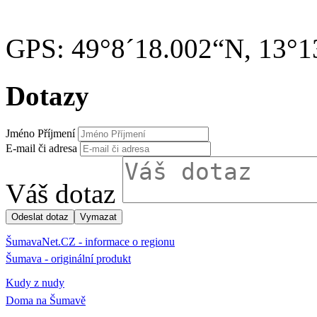
GPS: 49°8´18.002“N, 13°1
Dotazy
Jméno Příjmení
E-mail či adresa
Váš dotaz
ŠumavaNet.CZ - informace o regionu
Šumava - originální produkt
Kudy z nudy
Doma na Šumavě