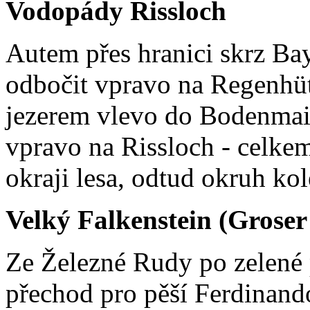
Vodopády Rissloch
Autem přes hranici skrz Bay
odbočit vpravo na Regenhü
jezerem vlevo do Bodenmais 
vpravo na Rissloch - celke
okraji lesa, odtud okruh k
Velký Falkenstein (Groser
Ze Železné Rudy po zelené 
přechod pro pěší Ferdinando