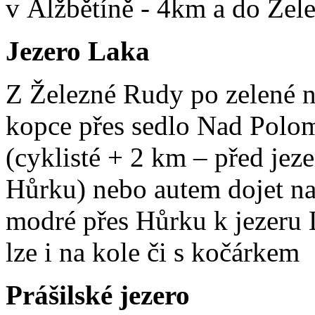
v Alžbětíně - 4km a do Žel
Jezero Laka
Z Železné Rudy po zelené n
kopce přes sedlo Nad Polo
(cyklisté +
2 km
– před jeze
Hůrku) nebo autem dojet 
modré přes Hůrku k jezeru
lze i na kole či s kočárkem
Prášilské jezero