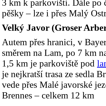
3 km
k parkovišti. Dále po
pěšky – lze i přes Malý Ost
Velký Javor (Groser Arbe
Autem přes hranici, v Bayer
směrem na Lam, po
7 km
na
1,5 km
je parkoviště pod
la
je nejkratší trasa ze sedla 
vede přes Malé javorské jez
Brennes – celkem 12 km