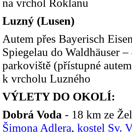
na vrchol Roklanu
Luzný (Lusen)
Autem přes Bayerisch Eisen
Spiegelau do Waldhäuser –
parkoviště (přístupné autem
k vrcholu Luzného
VÝLETY DO OKOLÍ:
Dobrá Voda
- 18 km ze Že
Šimona Adlera
,
kostel Sv. 