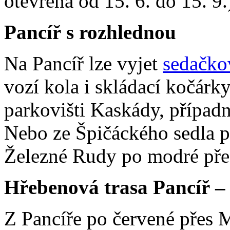
otevřena od 15. 6. do 15. 9.
Pancíř s rozhlednou
Na Pancíř lze vyjet
sedačko
vozí kola i skládací kočárk
parkovišti Kaskády, případ
Nebo z
e Špičáckého sedla 
Železné Rudy po modré př
Hřebenová trasa Pancíř –
Z Pancíře po červené přes M