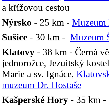
a křížovou cestou
Nýrsko
- 25 km -
Muzeum 
Sušice
- 30 km -
Muzeum 
Klatovy
- 38 km - Černá vě
jednorožce, Jezuitský kost
Marie a sv. Ignáce,
Klatovs
muzeum Dr. Hostaše
Kašperské Hory
- 35 km -