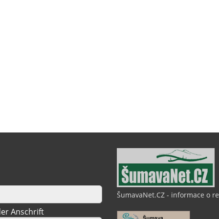
ŠumavaNet.CZ - informace o r
er Anschrift