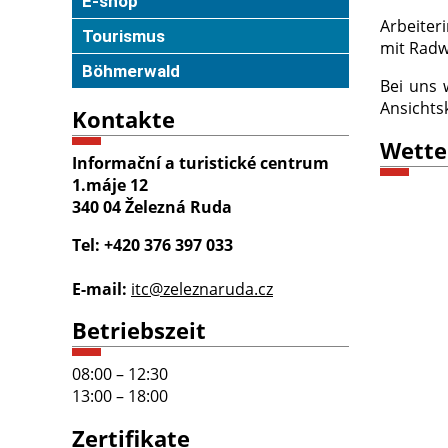
E-shop
Arbeiter
Tourismus
mit Radw
Böhmerwald
Bei uns 
Ansichts
Kontakte
Wette
Informační a turistické centrum
1.máje 12
340 04 Železná Ruda
Tel: +420 376 397 033
E-mail:
itc@zeleznaruda.cz
Betriebszeit
08:00 – 12:30
13:00 – 18:00
Zertifikate