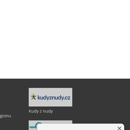
Kudy z nudy
egionu
×