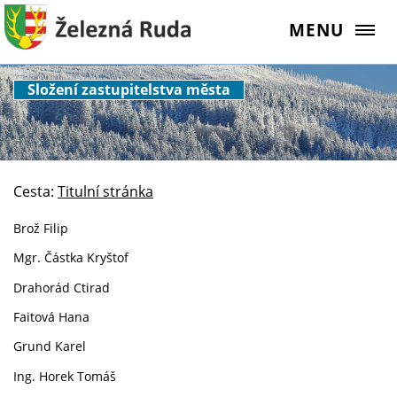
MENU
Složení zastupitelstva města
Cesta:
Titulní stránka
Brož Filip
Mgr. Částka Kryštof
Drahorád Ctirad
Faitová Hana
Grund Karel
Ing. Horek Tomáš