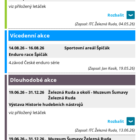
viz přiložený letáček
(Zapsal: ITC Železná Ruda, 04.05.26)
Vícedenní akce
14.08.26
–
16.08.26
Sportovní areál Špičák
Enduro race Špičák
4.závod České enduro série
(Zapsal: Jan Kasík, 19.05.26)
Dlouhodobé akce
19.06.26
–
31.12.26
Železná Ruda a okolí - Muzeum Šumavy
Železná Ruda
Výstava Historie hudebních nástrojů
viz přiložený letáček
(Zapsal: ITC Železná Ruda, 13.06.26)
19.06.26
–
31.12.26
,
Muzeum Šumavy Železná Ruda