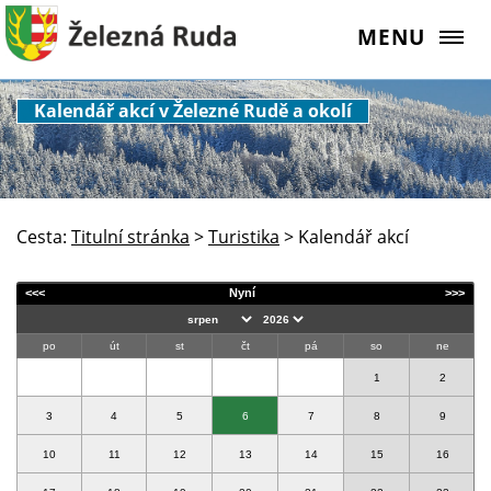
MENU
Kalendář akcí v Železné Rudě a okolí
Cesta:
Titulní stránka
>
Turistika
>
Kalendář akcí
<<<
Nyní
>>>
po
út
st
čt
pá
so
ne
1
2
3
4
5
6
7
8
9
10
11
12
13
14
15
16