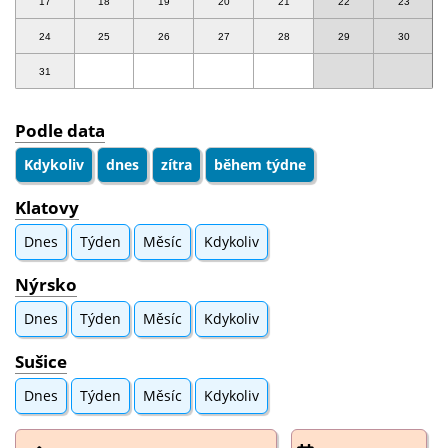
17
18
19
20
21
22
23
24
25
26
27
28
29
30
31
Podle data
Kdykoliv
dnes
zítra
během týdne
Klatovy
Dnes
Týden
Měsíc
Kdykoliv
Nýrsko
Dnes
Týden
Měsíc
Kdykoliv
Sušice
Dnes
Týden
Měsíc
Kdykoliv