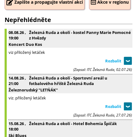
Zapište a propagujte vlastní akci
Akce v regionu
Nepřehlédněte
08.08.26
,
Železná Ruda a okolí - kostel Panny Marie Pomocné
19:00
z Hvězdy
Koncert Duo Kos
viz přiložený letáček
(Zapsal: ITC Železná Ruda, 02.07.26)
14.08.26
,
Železná Ruda a okolí - Sportovní areál u
21:00
fotbalového hřiště Železná Ruda
Železnorudský "LETŃÁK"
viz. přiložený letáček
(Zapsal: ITC Železná Ruda, 27.07.26)
15.08.26
,
Železná Ruda a okolí - Hotel Bohemia Špičák
18:00
Ski Blues