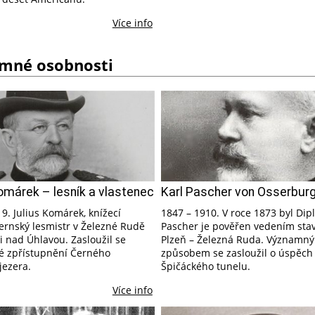
Více info
mné osobnosti
omárek – lesník a vlastenec
Karl Pascher von Osserbur
9. Julius Komárek, knížecí
1847 – 1910. V roce 1873 byl Dipl.
ernský lesmistr v Železné Rudě
Pascher je pověřen vedením stav
ci nad Úhlavou. Zasloužil se
Plzeň – Železná Ruda. Významn
ké zpřístupnění Černého
způsobem se zasloužil o úspěch
jezera.
Špičáckého tunelu.
Více info