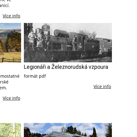
nicí.
Více info
Legionáři a Železnorudská vzpoura
samostatné
formát pdf
rské
Více info
kem.
Více info