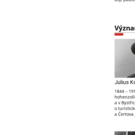
Význa
Julius K
1844 – 191
hohenzoll
a v Bystři
o turistic
a Čertova 