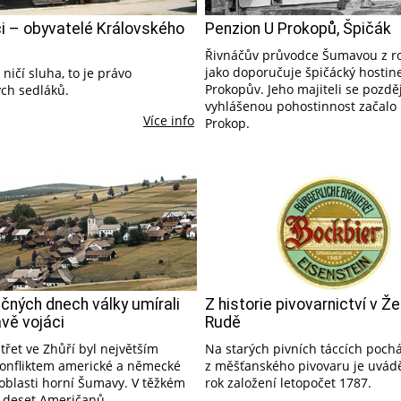
i – obyvatelé Královského
Penzion U Prokopů, Špičák
Řivnáčův průvodce Šumavou z r
jako doporučuje špičácký hostin
 ničí sluha, to je právo
Prokopův. Jeho majiteli se pozděj
ých sedláků.
vyhlášenou pohostinnost začalo 
Více info
Prokop.
čných dnech války umírali
Z historie pivovarnictví v Ž
vě vojáci
Rudě
třet ve Zhůří byl největším
Na starých pivních táccích pochá
onfliktem americké a německé
z měšťanského pivovaru je uvád
oblasti horní Šumavy. V těžkém
rok založení letopočet 1787.
o deset Američanů.