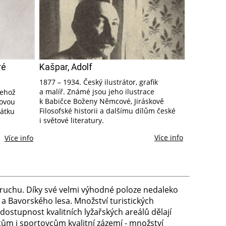
ré
Kašpar, Adolf
1877 – 1934. Český ilustrátor, grafik
a malíř. Známé jsou jeho ilustrace
jehož
k Babičce Boženy Němcové, Jiráskově
zovou
Filosofské historii a dalšímu dílům české
čátku
i světové literatury.
Více info
Více info
ruchu. Díky své velmi výhodné poloze nedaleko
 Bavorského lesa. Množství turistických
dostupnost kvalitních lyžařských areálů dělají
tům i sportovcům kvalitní zázemí - množství