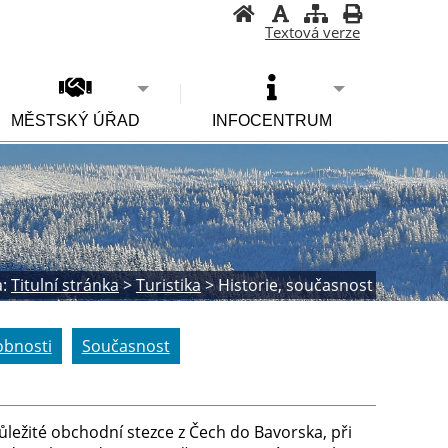
Textová verze
MĚSTSKÝ ÚŘAD
INFOCENTRUM
:
Titulní stránka
>
Turistika
>
Historie, současnost
bnosti
Současnost
důležité obchodní stezce z Čech do Bavorska, při