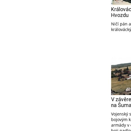
Královác
Hvozdu
Ničí pán a
králováck
V závěre
na Šuma
Vojenský s
bojovým k
armády v 
boji padl