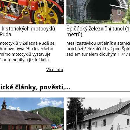
historických motocyklů
Špičácký železniční tunel (
 Ruda
metrů)
tocyklů v Železné Rudě se
Mezi zastávkou Brčálník a stanic
 budově bývalého loveckého
prochází železniční trať pod Šp
mimo motocyklů vystavuje
sedlem tunelem dlouhým 1 747 
ké automobily a jízdní kola.
Více info
ické články, pověsti,…