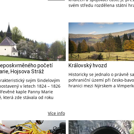
svém středu rozdělena státní hra
Neposkvrněného početí
Královský hvozd
rie, Hojsova Stráž
Historicky se jednalo o právně 
pohraniční území při česko-bavo
arakteristický svým šindelovým
hranici mezi Nýrskem a Vimper
postavený v letech 1824 – 1826
dřevěné kaple Panny Marie
, která zde stávala od roku
Více info