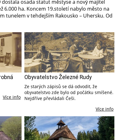
9 dostala osada statut městyse a nový majitel
ež 6.000 ha. Koncem 19.století nabylo město na
ším tunelem v tehdejším Rakousko – Uhersku. Od
drobná
Obyvatelstvo Železné Rudy
Ze starých zápisů se dá odvodit, že
obyvatelstvo zde bylo od počátku smíšené.
Více info
Nejdříve převládali Češi.
Více info