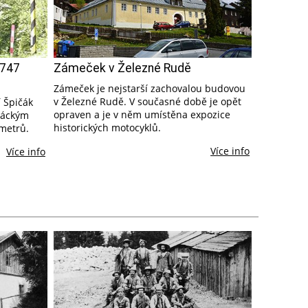
1747
Zámeček v Železné Rudě
Zámeček je nejstarší zachovalou budovou
v Železné Rudě. V současné době je opět
í Špičák
opraven a je v něm umístěna expozice
ičáckým
historických motocyklů.
metrů.
Více info
Více info