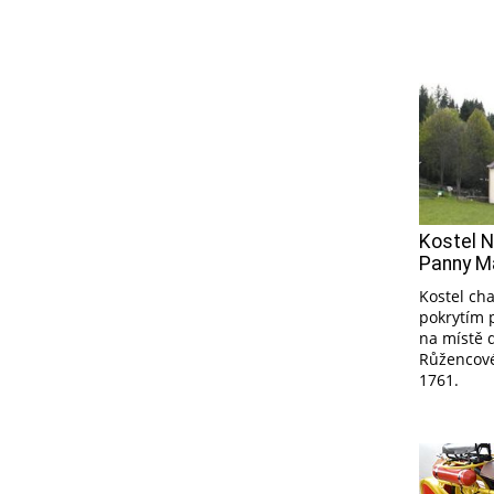
Kostel 
Panny Ma
Kostel ch
pokrytím 
na místě 
Růžencové
1761.