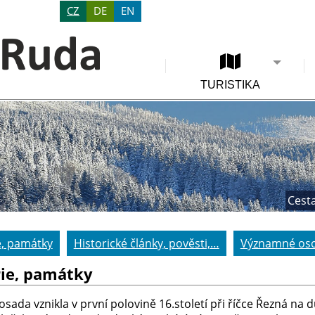
CZ
DE
EN
TURISTIKA
Cesta
e, památky
Historické články, pověsti,…
Významné oso
rie, památky
sada vznikla v první polovině 16.století při říčce Řezná na 