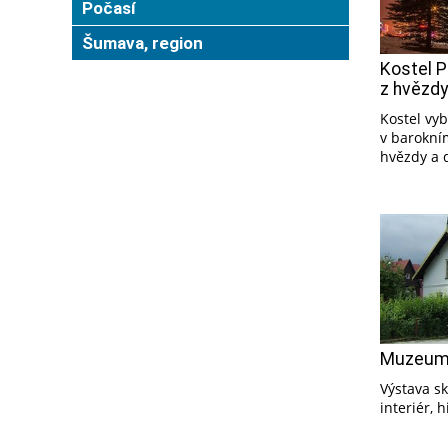
Počasí
Šumava, region
Kostel 
z hvězdy
Kostel vy
v barokním
hvězdy a 
Muzeum 
Výstava sk
interiér, 