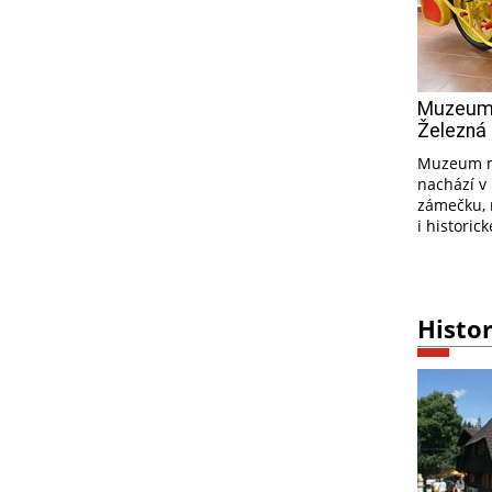
Muzeum 
Železná
Muzeum mo
nachází v
zámečku, 
i historic
Histor