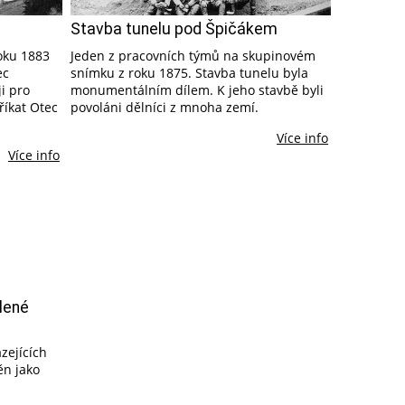
Stavba tunelu pod Špičákem
oku 1883
Jeden z pracovních týmů na skupinovém
ec
snímku z roku 1875. Stavba tunelu byla
i pro
monumentálním dílem. K jeho stavbě byli
říkat Otec
povoláni dělníci z mnoha zemí.
Více info
Více info
elené
zejících
ěn jako