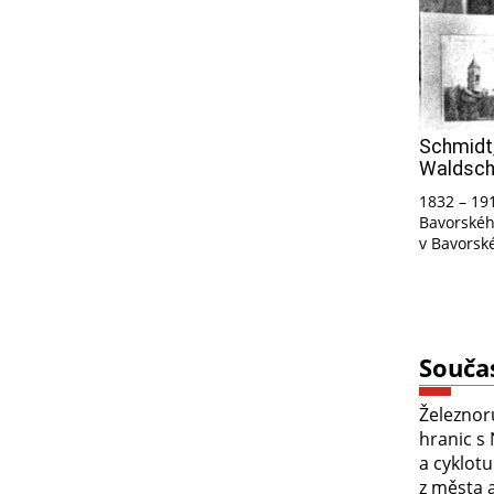
Schmidt,
Waldsch
1832 – 191
Bavorského
v Bavorsk
Souča
Železnor
hranic s
a cyklotu
z města a