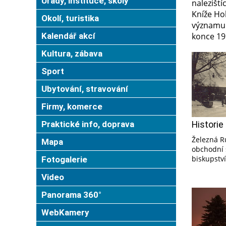
Úřady, instituce, školy
nalezišt
Kníže Ho
Okolí, turistika
významu 
Kalendář akcí
konce 19.
Kultura, zábava
Sport
Ubytování, stravování
Firmy, komerce
Praktické info, doprava
Historie
Železná Ru
Mapa
obchodní 
biskupství
Fotogalerie
Video
Panorama 360°
WebKamery