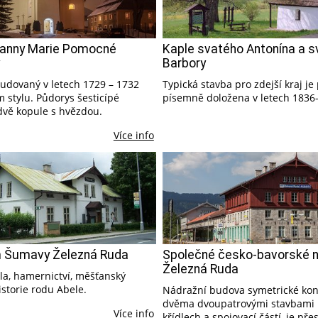
Panny Marie Pomocné
Kaple svatého Antonína a s
Barbory
budovaný v letech 1729 – 1732
Typická stavba pro zdejší kraj je
 stylu. Půdorys šesticípé
písemně doložena v letech 1836
dvě kopule s hvězdou.
Více info
Šumavy Železná Ruda
Společné česko-bavorské n
Železná Ruda
la, hamernictví, měšťanský
historie rodu Abele.
Nádražní budova symetrické ko
dvěma dvoupatrovými stavbami
Více info
křídlech a spojovací částí, je pře