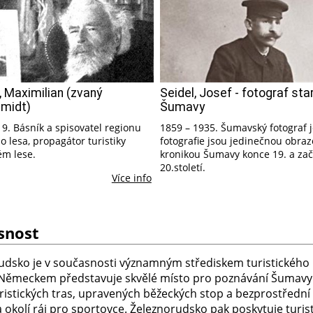
 Maximilian (zvaný
Seidel, Josef - fotograf sta
midt)
Šumavy
9. Básník a spisovatel regionu
1859 – 1935. Šumavský fotograf 
 lesa, propagátor turistiky
fotografie jsou jedinečnou obra
ém lese.
kronikou Šumavy konce 19. a za
20.století.
Více info
snost
udsko je v současnosti významným střediskem turistického 
 Německem představuje skvělé místo pro poznávání Šumavy a
ristických tras, upravených běžeckých stop a bezprostřední 
 okolí ráj pro sportovce. Železnorudsko pak poskytuje turis