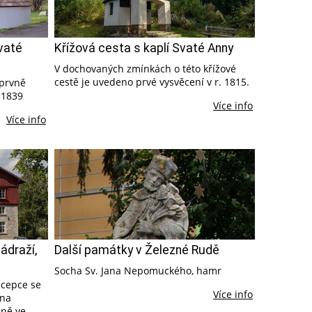
vaté
Křížová cesta s kaplí Svaté Anny
V dochovaných zmínkách o této křížové
cestě je uvedeno prvé vysvěcení v r. 1815.
 prvně
-1839
Více info
Více info
ádraží,
Další památky v Železné Rudě
Socha Sv. Jana Nepomuckého, hamr
ncepce se
Více info
 na
sně ve