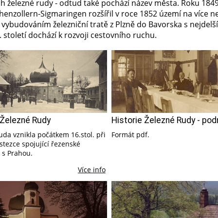
ích železné rudy - odtud také pochází název města. Roku 184
henzollern-Sigmaringen rozšířil v roce 1852 území na více n
vybudováním železniční tratě z Plzně do Bavorska s nejdel
 století dochází k rozvoji cestovního ruchu.
 Železné Rudy
Historie Železné Rudy - po
da vznikla počátkem 16.stol. při
Formát pdf.
stezce spojující řezenské
 s Prahou.
Více info