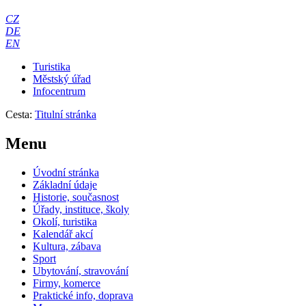
CZ
DE
EN
Turistika
Městský úřad
Infocentrum
Cesta:
Titulní stránka
Menu
Úvodní stránka
Základní údaje
Historie, současnost
Úřady, instituce, školy
Okolí, turistika
Kalendář akcí
Kultura, zábava
Sport
Ubytování, stravování
Firmy, komerce
Praktické info, doprava