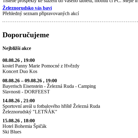
Tištěné prospekty ke stažení do vašeho tabletu, mobilu či PC. Mějte 
Železnorudsko vás baví
Přehledný seznam připravovaných akcí
Doporučujeme
Nejbližší akce
08.08.26
, 19:00
kostel Panny Marie Pomocné z Hvězdy
Koncert Duo Kos
08.08.26
–
09.08.26
, 19:00
Bayerisch Eisenstein - Železná Ruda - Camping
Slavnosti - DORFEEST
14.08.26
, 21:00
Sportovní areál u fotbalového hřiště Železná Ruda
Železnorudský "LETŃÁK"
15.08.26
, 18:00
Hotel Bohemia Špičák
Ski Blues