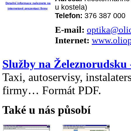
Detailní informace naleznete na
u kostela)
internetové prezentaci firmy
Telefon:
376 387 000
E-mail:
optika@olio
Internet:
www.oliop
Služby na Železnorudsku 
Taxi, autoservisy, instalater
firmy… Formát PDF.
Také u nás působí