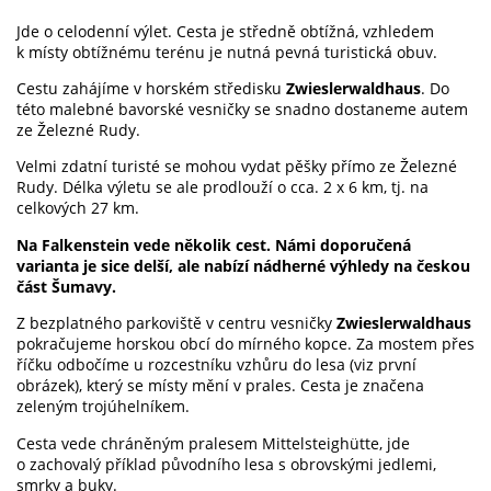
Jde o celodenní výlet. Cesta je středně obtížná, vzhledem
k místy obtížnému terénu je nutná pevná turistická obuv.
Cestu zahájíme v horském středisku
Zwieslerwaldhaus
. Do
této malebné bavorské vesničky se snadno dostaneme autem
ze Železné Rudy.
Velmi zdatní turisté se mohou vydat pěšky přímo ze Železné
Rudy. Délka výletu se ale prodlouží o cca. 2 x 6 km, tj. na
celkových 27 km.
Na Falkenstein vede několik cest. Námi doporučená
varianta je sice delší, ale nabízí nádherné výhledy na českou
část Šumavy.
Z bezplatného parkoviště v centru vesničky
Zwieslerwaldhaus
pokračujeme horskou obcí do mírného kopce. Za mostem přes
říčku odbočíme u rozcestníku vzhůru do lesa (viz první
obrázek), který se místy mění v prales. Cesta je značena
zeleným trojúhelníkem.
Cesta vede chráněným pralesem Mittelsteighütte, jde
o zachovalý příklad původního lesa s obrovskými jedlemi,
smrky a buky.