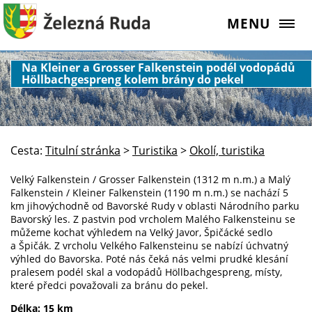
MENU
Na Kleiner a Grosser Falkenstein podél vodopádů
Höllbachgespreng kolem brány do pekel
Cesta:
Titulní stránka
>
Turistika
>
Okolí, turistika
Velký Falkenstein / Grosser Falkenstein (1312 m n.m.) a Malý
Falkenstein / Kleiner Falkenstein (1190 m n.m.) se nachází 5
km jihovýchodně od Bavorské Rudy v oblasti Národního parku
Bavorský les. Z pastvin pod vrcholem Malého Falkensteinu se
můžeme kochat výhledem na Velký Javor, Špičácké sedlo
a Špičák. Z vrcholu Velkého Falkensteinu se nabízí úchvatný
výhled do Bavorska. Poté nás čeká nás velmi prudké klesání
pralesem podél skal a vodopádů Höllbachgespreng, místy,
které předci považovali za bránu do pekel.
Délka: 15 km