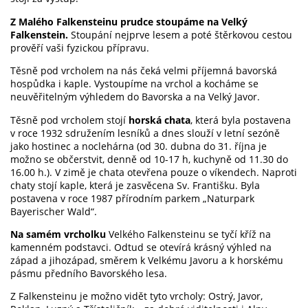
Z Malého Falkensteinu prudce stoupáme na Velký
Falkenstein.
Stoupání nejprve lesem a poté štěrkovou cestou
prověří vaši fyzickou přípravu.
Těsně pod vrcholem na nás čeká velmi příjemná bavorská
hospůdka i kaple. Vystoupíme na vrchol a kocháme se
neuvěřitelným výhledem do Bavorska a na Velký Javor.
Těsně pod vrcholem stojí
horská chata
, která byla postavena
v roce 1932 sdružením lesníků a dnes slouží v letní sezóně
jako hostinec a noclehárna (od 30. dubna do 31. října je
možno se občerstvit, denně od 10-17 h, kuchyně od 11.30 do
16.00 h.). V zimě je chata otevřena pouze o víkendech. Naproti
chaty stojí kaple, která je zasvěcena Sv. Františku. Byla
postavena v roce 1987 přírodním parkem „Naturpark
Bayerischer Wald“.
Na samém vrcholku
Velkého Falkensteinu se tyčí kříž na
kamenném podstavci. Odtud se otevírá krásný výhled na
západ a jihozápad, směrem k Velkému Javoru a k horskému
pásmu předního Bavorského lesa.
Z Falkensteinu je možno vidět tyto vrcholy: Ostrý, Javor,