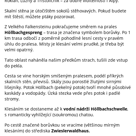
Roklan, Luzný a Třístoličník – za dobré viditelnosti i Alpy.
Skalní stěna je útočištěm sokolů stěhovavých. Pokud budete
mít štěstí, můžete ptáky pozorovat.
Z Velkého Falkensteinu pokračujeme směrem na prales
Höllbachgespreng
– trasa je značena symbolem borůvky. Po 1
km trasa odbočí z poměrně pohodlné lesní cesty v pravém
úhlu do pralesa. Místy je klesání velmi prudké, je třeba být
velmi opatrný.
Tato oblast naháněla našim předkům strach, tušili zde vstup
do pekla.
Cesta se vine horským smíšeným pralesem, podél příkrých
skalních stěn, převisů. Skály jsou porostlé žlutými sirnými
lišejníky. Potok Höllbach (pekelný potok) tvoří mnohé působivé
kaskády a vodopády. Úzká stezka vede přes potok i padlé
stromy.
Klesáním se dostaneme až k
vodní nádrži Höllbachschwelle
,
s romanticky vyhlížející (soukromou) chatou.
Po cestě značené borůvkou se vracíme (většinou mírným
klesáním) do střediska
Zwieslerwaldhaus.