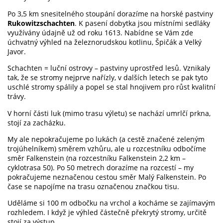
Po 3,5 km snesitelného stoupání dorazíme na horské pastviny
Rukowitzschachten
. K pasení dobytka jsou místními sedláky
využívány údajně už od roku 1613. Nabídne se Vám zde
úchvatný výhled na železnorudskou kotlinu, Špičák a Velký
Javor.
Schachten = luční ostrovy – pastviny uprostřed lesů. Vznikaly
tak, že se stromy nejprve nařízly, v dalších letech se pak tyto
uschlé stromy spálily a popel se stal hnojivem pro růst kvalitní
trávy.
V horní části luk (mimo trasu výletu) se nachází umrlčí prkna,
stojí za zacházku.
My ale nepokračujeme po lukách (a cestě značené zeleným
trojúhelníkem) směrem vzhůru, ale u rozcestníku odbočíme
směr Falkenstein (na rozcestníku Falkenstein 2,2 km –
cyklotrasa 50). Po 50 metrech dorazíme na rozcestí – my
pokračujeme neznačenou cestou směr Malý Falkenstein. Po
čase se napojíme na trasu označenou značkou tisu.
Uděláme si 100 m odbočku na vrchol a kocháme se zajímavým
rozhledem. I když je výhled částečně překrytý stromy, určitě
stojí za výstup.