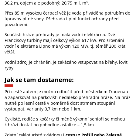
36,2 m, objem ale podobný: 20,75 mil. m³.
Přes 85 m vysokou čerpací věž je voda přiváděna potrubím do
úpravny pitné vody. Přehrada i plní funkci ochrany před
povodněmi.
Součástí hráze přehrady je malá vodní elektrárna. Dvě
Francisovy turbíny mají celkový výkon 617 kW. Pro srovnání –
vodní elektrárna Lipno má výkon 120 MW, tj. téměř 200 krát
větší.
Vodní zdroj je chráněn, je zakázáno vstupovat na břehy, lovit
ryby.
Jak se tam dostaneme:
Při cestě autem je možno odbočit před městečkem Frauenau
a zaparkovat na parkovišti nedaleko přehradní hráze. Na hráz
nutné po lesní cestě v poměrně dost strmém stoupání
vystoupat. Varianty 0,7 km nebo 1 km.
Cyklisté, rodiče s kočárky či méně výkonní senioři se mohou
k hrázi dostat po pohodlné asfaltce – 1,5 km.
Zdatní cykloturisté zvládnou i
cestu z Prášil nebo Železné