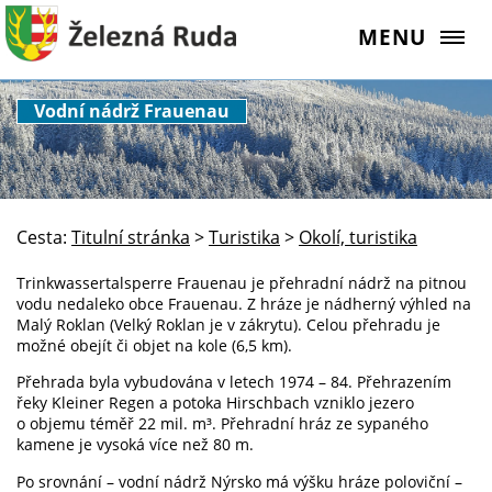
MENU
Vodní nádrž Frauenau
Cesta:
Titulní stránka
>
Turistika
>
Okolí, turistika
Trinkwassertalsperre Frauenau je přehradní nádrž na pitnou
vodu nedaleko obce Frauenau. Z hráze je nádherný výhled na
Malý Roklan (Velký Roklan je v zákrytu). Celou přehradu je
možné obejít či objet na kole (6,5 km).
Přehrada byla vybudována v letech 1974 – 84. Přehrazením
řeky Kleiner Regen a potoka Hirschbach vzniklo jezero
o objemu téměř 22 mil. m³. Přehradní hráz ze sypaného
kamene je vysoká více než 80 m.
Po srovnání – vodní nádrž Nýrsko má výšku hráze poloviční –