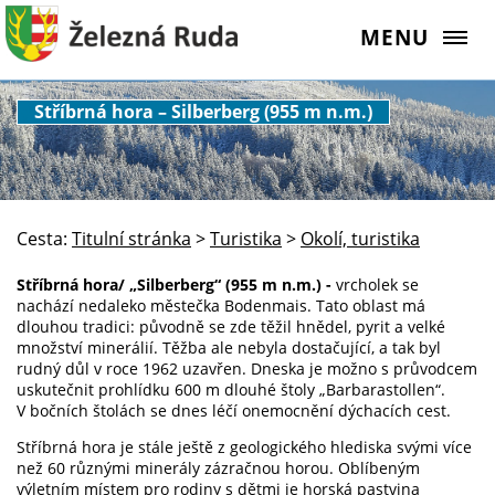
MENU
Stříbrná hora – Silberberg (955 m n.m.)
Cesta:
Titulní stránka
>
Turistika
>
Okolí, turistika
Stříbrná hora/ „Silberberg“ (955 m n.m.) -
vrcholek se
nachází nedaleko městečka Bodenmais. Tato oblast má
dlouhou tradici: původně se zde těžil hnědel, pyrit a velké
množství minerálií. Těžba ale nebyla dostačující, a tak byl
rudný důl v roce 1962 uzavřen. Dneska je možno s průvodcem
uskutečnit prohlídku 600 m dlouhé štoly „Barbarastollen“.
V bočních štolách se dnes léčí onemocnění dýchacích cest.
Stříbrná hora je stále ještě z geologického hlediska svými více
než 60 různými minerály zázračnou horou. Oblíbeným
výletním místem pro rodiny s dětmi je horská pastvina