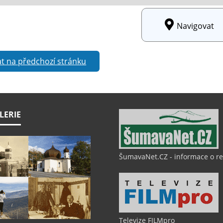
Navigovat
t na předchozí stránku
LERIE
ŠumavaNet.CZ - informace o r
Televize FILMpro