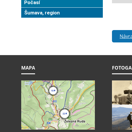
Počasí
Šumava, region
Návra
MAPA
FOTOGA