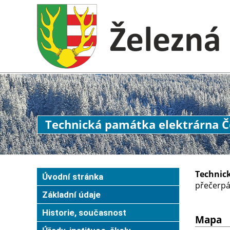
Technická památka elektrárna Č
Technic
Úvodní stránka
přečerpá
Základní údaje
Historie, současnost
Mapa