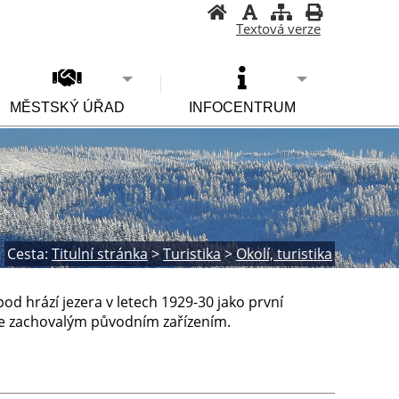
Textová verze
MĚSTSKÝ ÚŘAD
INFOCENTRUM
Cesta:
Titulní stránka
>
Turistika
>
Okolí, turistika
od hrází jezera v letech 1929-30 jako první
se zachovalým původním zařízením.