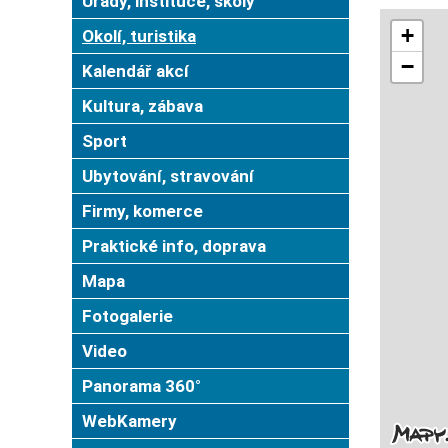
Úřady, instituce, školy
Okolí, turistika
Kalendář akcí
Kultura, zábava
Sport
Ubytování, stravování
Firmy, komerce
Praktické info, doprava
Mapa
Fotogalerie
Video
Panorama 360°
WebKamery