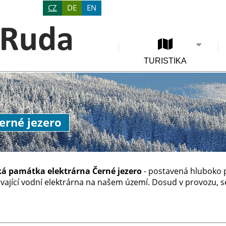
CZ
DE
EN
TURISTIKA
erné jezero
ká památka
elektrárna Černé jezero
- postavená hluboko p
vající vodní elektrárna na našem území. Dosud v provozu, 