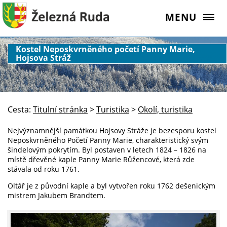
MENU
Kostel Neposkvrněného početí Panny Marie,
Hojsova Stráž
Cesta:
Titulní stránka
>
Turistika
>
Okolí, turistika
Nejvýznamnější památkou Hojsovy Stráže je bezesporu kostel
Neposkvrněného Početí Panny Marie, charakteristický svým
šindelovým pokrytím. Byl postaven v letech 1824 – 1826 na
místě dřevěné kaple Panny Marie Růžencové, která zde
stávala od roku 1761.
Oltář je z původní kaple a byl vytvořen roku 1762 dešenickým
mistrem Jakubem Brandtem.