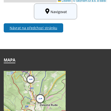
Navigovat
Návrat na předchozí stránku
MAPA