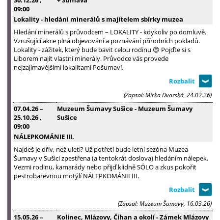
30.12.26
,
+ Šumava
09:00
Lokality - hledání minerálů s majitelem sbírky muzea
Hledání minerálů s průvodcem – LOKALITY - kdykoliv po domluvě.
Vzrušující akce plná objevování a poznávání přírodních pokladů.
Lokality - zážitek, který bude bavit celou rodinu 😍 Pojďte si s
Liborem najít vlastní minerály. Průvodce vás provede
nejzajímavějšími lokalitami Pošumaví.
(Zapsal: Mirka Dvorská, 24.02.26)
07.04.26
–
Muzeum Šumavy Sušice - Muzeum Šumavy
25.10.26
,
Sušice
09:00
NÁLEPKOMÁNIE III.
Najdeš je dřív, než uletí? Už potřetí bude letní sezóna Muzea
Šumavy v Sušici zpestřena (a tentokrát doslova) hledáním nálepek.
Vezmi rodinu, kamarády nebo přijď klidně SÓLO a zkus pokořit
pestrobarevnou motýlí NÁLEPKOMÁNII III.
(Zapsal: Muzeum Šumavy, 16.03.26)
15.05.26
–
Kolinec, Mlázovy, Číhan a okolí - Zámek Mlázovy