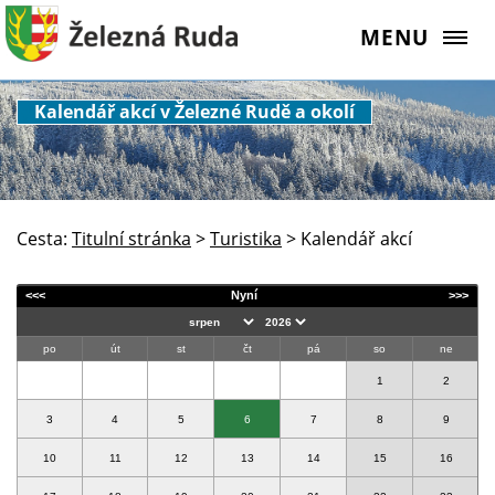
MENU
Kalendář akcí v Železné Rudě a okolí
Cesta:
Titulní stránka
>
Turistika
>
Kalendář akcí
<<<
Nyní
>>>
po
út
st
čt
pá
so
ne
1
2
3
4
5
6
7
8
9
10
11
12
13
14
15
16