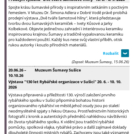
Spojte krásu šumavské přírody s inspirativním setkáním s poctivým
řemeslem. V Muzeu Dr. Šimona Adlera v Dobré Vodě právě probíhá
prodejní výstava „Dvě tváře šamotové hlíny", která představuje
tvorbu dvou šumavských keramiček – Ivety Kůsové a Jarky
Kolbekové. Objevte jedinečnou zahradní i interiérovou keramiku
inspirovanou krajinou Šumavy a tradičně vypalovanou keramiku
pro každodenní použití. Každý kus nese svůj vlastní příběh, otisk
rukou autorky i kouzlo přírodních materiálů.
(Zapsal: Muzeum Šumavy, 15.06.26)
20.06.26
–
Muzeum Šumavy Sušice
10.10.26
Výstava "130 let Rybářské organizace v Sušici" 20. 6. - 10. 10.
2026
Výstava připravená u příležitosti 130. výročí založení prvního
rybářského spolku v Sušici připomíná bohatou historii
organizovaného rybářství ve městě,jehož osudy jsou po staletí
neodmyslitelně spjaty s řekou Otavou. Prostřednictvím historických
fotografií z kronik a autentických předmětů nahlédnou návštěvníci
do života rybářského spolku. K vidění jsou tradiční rybářské
pomůcky, spolková vlajka, rybářské právo a další zajímavé doklady
dlouholeté činnosti místních rybářů. Zachyceny jsou také významné