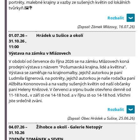
portréty, malebné krajiny a vazby ze sušených květin od lokálních
tvůrkyň.🖼️💐
(Zapsal: Zámek Mlázovy, 16.07.26)
01.07.26
–
Hrádek u Sušice a okolí
31.10.26
,
11:00
Výstava na zámku v Mlázovech
V období od července do října 2026 se na zámku Mlázovech koná
prodejní výstava s názvem "Pošumavská krajina, lidé a květina".
Výstava se zaměřuje na krajinomalby, jejichž autorkou je paní
Ludmila Eignerová, na potréty, jejichž autorkou je naše rodačka paní
Alžběta Kononovová a na vazby sušených květin od naší občanky
paní Heleny Knězové. V červenci a srpnu bude otevřeno denně od
11-18 hod., v září st-ne 14-18 hod. a v říjnu st-so 14-18 hod. Všichni
jste srdečně zváni.
(Zapsal: Obec Hrádek u Sušice, 25.06.26)
04.07.26
–
Žihobce a okolí - Galerie Netopýr
31.10.26
ZDENĚK TOMÁNEK a SEVEN