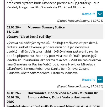
hranicemi. Výstava bude ukončena přednáškou její autorky PhDr.
Venduly Hingarové, Ph. D. v sobotu 12. září od 18 hodin
(Zapsal: Muzeum Šumavy, 14.07.26)
02.06.26
–
Muzeum Šumavy Sušice
31.10.26
Výstava "Zlaté české ručičky"
Výstava rukodělných výrobků. Přibližuje trpělivost, cit pro detail,
fantazii i radost z tvoření, jež dává vzniknout jedinečným a
osobitým dílům. Výstava nabízí návštěvníkům zastavení v rychlé
době a připomenutí hodnoty poctivé a tradiční ruční práce, jejíž
výroba slouží autorům jako forma relaxace. - Martina Zabloudilová,
Jana Chmelenská, Pavlína Vaščúrová, Ivana Havlová, Miroslava
Olšaníková, Simona Rebanová, Danka Bernáthová, Zuzana
Klausová, Aneta Szkamderová, Elizabeth Marisová.
(Zapsal: Muzeum Šumavy, 21.04.26)
16.06.26
–
Hartmanice, Dobrá Voda a okolí - Muzeum Dr.
06.09.26
,
Šimona Adlera, Dobrá Voda u Hartmanic
09:00
Prodejní výstava "Dvě tváře šamotové hlíny" 16. 6. - 6. 9. 2026