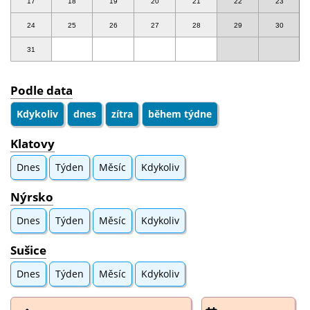
17
18
19
20
21
22
23
24
25
26
27
28
29
30
31
Podle data
Kdykoliv
dnes
zítra
během týdne
Klatovy
Dnes
Týden
Měsíc
Kdykoliv
Nýrsko
Dnes
Týden
Měsíc
Kdykoliv
Sušice
Dnes
Týden
Měsíc
Kdykoliv