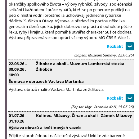
okamžiky spolkového života – výlovy rybníků, závody, společenská
setkání i každodenní práce rybářů, kteří se po generace podílejí na
péči o místní vodní prostředí a uchovávají jedinečné rybářské
dědictví Sušicka a Otavy. Výstava je především poctou několika
generacím členů spolku, jejich dobrovolné práci a dlouholeté péči o
řeku, ryby i krajinu, která pomáhá utvářet charakter Sušice dodnes.
Výstava připravená ve spolupráci s členy výboru MO ČRS Sušice 1.
(Zapsal: Muzeum Šumavy, 22.06.26)
22.06.26
–
Žihobce a okolí - Muzeum Lamberská stezka
30.09.26
,
Žihobce
10:00
Šumava v obrazech Václava Martínka
Výstava obrazů malíře Václava Martínka ze Zdíkova.
(Zapsal: Mgr. Veronika Kočí, 15.06.26)
01.07.26
–
Kolinec, Mlázovy, Číhan a okolí - Zámek Mlázovy
31.10.26
Výstava obrazů a květinových vazeb
Přijďte si prohlédnout naši letošní výstavu! Uvidíte zde barevné