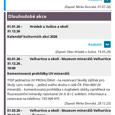
(Zapsal: Mirka Dvorská, 01.07.26)
Dlouhodobé akce
01.01.26
–
Hrádek u Sušice a okolí
31.12.26
Kalendář kulturních akcí 2026
(Zapsal: Obec Hrádek u Sušice, 19.05.26)
02.01.26
–
Velhartice a okolí - Muzeum minerálů Velhartice
31.12.26
,
10:00
Komentované prohlídky UV minerálů
!TOP jedinečná UV PROHLÍDKA! - na rezervaci! Skvělý zážitek pro
školy i pro rodiny. – jediná svého druhu v celé ČR. Přes 800 UV
minerálů. - komentovaná prohlídka s majitelem sbírky zaměřená na
fluorescenční minerály nasvícené UV A, B i C světlem. Informace a
rezervace na telefonu: 735 099 975
(Zapsal: Mirka Dvorská, 28.12.25)
01.03.26
–
Velhartice a okolí - Muzeum minerálů Velhartice