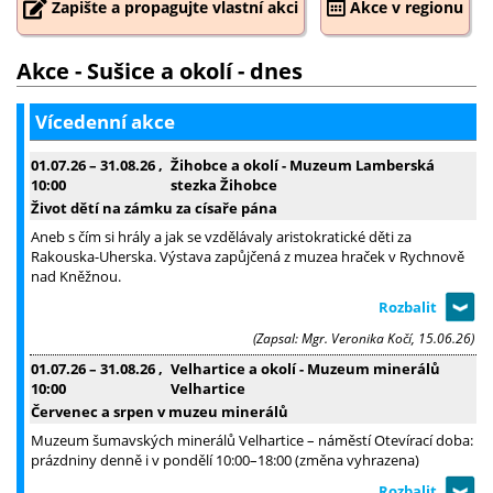
Zapište a propagujte vlastní akci
Akce v regionu
Akce - Sušice a okolí - dnes
Vícedenní akce
01.07.26
–
31.08.26
,
Žihobce a okolí - Muzeum Lamberská
10:00
stezka Žihobce
Život dětí na zámku za císaře pána
Aneb s čím si hrály a jak se vzdělávaly aristokratické děti za
Rakouska-Uherska. Výstava zapůjčená z muzea hraček v Rychnově
nad Kněžnou.
(Zapsal: Mgr. Veronika Kočí, 15.06.26)
01.07.26
–
31.08.26
,
Velhartice a okolí - Muzeum minerálů
10:00
Velhartice
Červenec a srpen v muzeu minerálů
Muzeum šumavských minerálů Velhartice – náměstí Otevírací doba:
prázdniny denně i v pondělí 10:00–18:00 (změna vyhrazena)