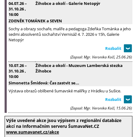
04.07.26
–
Žihobce a okolí - Galerie Netopýr
31.10.26
,
16:00
ZDENĚK TOMÁNEK a SEVEN
Sochy a obrazy sochaře, malíře a pedagoga Zdeňka Tománka a jeho
sedmi absolventů sochařství Vernisáž 4. 7. 2026 v 15h, Galerie
Netopýr
(Zapsal: Mgr. Veronika Kočí, 25.06.26)
10.07.26
–
Žihobce a okolí - Muzeum Lamberská stezka
31.10.26
,
Žihobce
10:00
Simonetta Šmídová: Čas zastvit se...
Výstava obrazů oblíbené šumavské malířky z Hrádku u Sušice.
(Zapsal: Mgr. Veronika Kočí, 15.06.26)
Výše uvedené akce jsou výpisem z regionální databáze
akcí na Informačním serveru ŠumavaNet.CZ
www.sumavanet.cz/akce