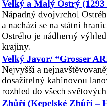
Velký a Malý Ostrý (1293
Nápadný dvojvrchol Ostréh
a nachází se na státní hran
Ostrého je nádherný výhled 
krajiny.
Velký Javor/ “Grosser A
Nejvyšší a nejnavštěvovaněj
dosažitelný kabinovou lano
rozhled do všech světových 
Zhůří (Kepelské Zhůří – 