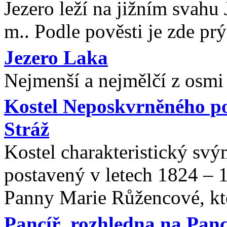
Jezero leží na jižním svahu
m.. Podle pověsti je zde pr
Jezero Laka
Nejmenší a nejmělčí z osmi
Kostel Neposkvrněného po
Stráž
Kostel charakteristický sv
postavený v letech 1824 – 
Panny Marie Růžencové, kte
Pancíř, rozhledna na Panc