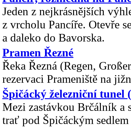
Jeden z nejkrásnějších výh
z vrcholu Pancíře. Otevře 
a daleko do Bavorska.
Pramen Řezné
Řeka Řezná (Regen, Großer
rezervaci Prameniště na již
Špičácký železniční tunel
Mezi zastávkou Brčálník a s
trať pod Špičáckým sedlem