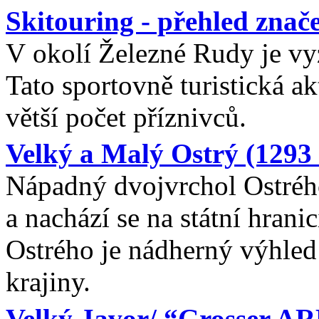
Skitouring - přehled znač
V okolí Železné Rudy je vyz
Tato sportovně turistická ak
větší počet příznivců.
Velký a Malý Ostrý (1293
Nápadný dvojvrchol Ostréh
a nachází se na státní hran
Ostrého je nádherný výhled 
krajiny.
Velký Javor/ “Grosser A