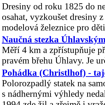
Dresiny od roku 1825 do ne
osahat, vyzkoušet dresiny z
modelová železnice pro děti
Naučná stezka Úhlavský
Měří 4 km a zpřístupňuje pří
pravém břehu Úhlavy. Je ur
Pohádka (Christlhof) - ta
Polorozpadlý statek na sam
s nádhernými výhledy nedal
1994 zde žil a zřejmě i vra