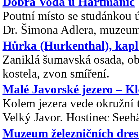
Dobrá Voda u Hartmanic
Poutní místo se studánkou 
Dr. Šimona Adlera, muzeum. 
Hůrka (Hurkenthal), kaple
Zaniklá šumavská osada, ob
kostela, zvon smíření.
Malé Javorské jezero – Kl
Kolem jezera vede okružní t
Velký Javor. Hostinec Seehä
Muzeum železničních dres