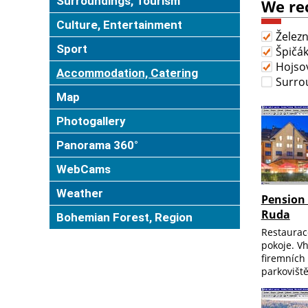
Surroundings, Tourism
We re
Culture, Entertainment
Želez
Sport
Špičá
Hojso
Accommodation, Catering
Surro
Map
Photogallery
Panorama 360°
WebCams
Weather
Pension
Ruda
Bohemian Forest, Region
Restaurac
pokoje. V
firemních 
parkoviště.