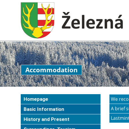
Accommodation
We recom
Homepage
A brief 
Basic Information
Lastmint
History and Present