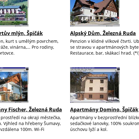
rtův mlýn, Špičák
Alpský Dům, Železná Ruda
én, kurt s umělým povrchem,
Penzion v klidné vilkové čtvrti. U
áže, vinárna,... Pro rodiny,
se stravou v apartmánových byte
ortovce.
Restaurace, bar, skákací hrad. (*I
ny Fischer, Železná Ruda
Apartmány Domino, Špičák
prostředí na okraji městečka,
Apartmány v bezprostřední blízk
. Výhled na hřebeny Šumavy,
sedačkové lanovky, 100% soukrom
 vzdálena 100m. Wi-Fi
úschovu lyží a kol.