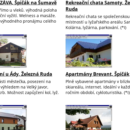
 ZÁVA, Špičák na Šumavě
Rekreační chata Samoty, Ž
Ruda
římo u vleků. výhodná poloha
ční vyžití. Welness a masáže.
Rekreační chata se společenskou
 výhodného pronájmu celého
místností u lyžařského areálu Sa
Kolárna, lyžárna, parkování. (*I)
ní u Ády, Železná Ruda
Apartmány Brevant, Špičák
ásti městečka, posezení na
Plně vybavené apartmány v blízk
 výhledem na Velký Javor,
skiareálu, internet. Ideální v ka
rb. Možnost zapůjčení kol, lyž.
ročním období, cykloturistika. (*I)