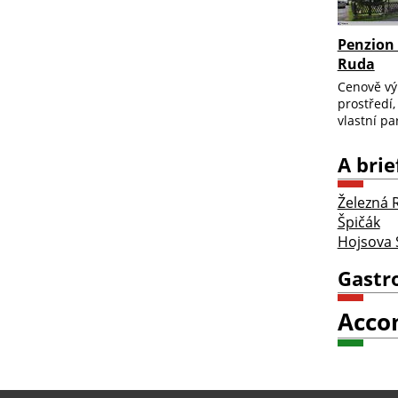
Penzion 
Ruda
Cenově vý
prostředí,
vlastní par
A brie
Železná 
Špičák
Hojsova 
Gastr
Acco