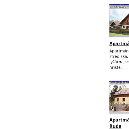
Apartmá
Apartmány
střediska
lyžárna, v
hřiště.
Apartmá
Ruda