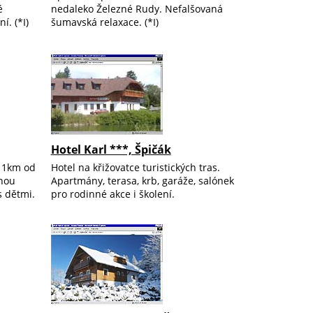
é
nedaleko Železné Rudy. Nefalšovaná
í. (*I)
šumavská relaxace. (*I)
Hotel Karl ***, Špičák
í 1km od
Hotel na křižovatce turistických tras.
anou
Apartmány, terasa, krb, garáže, salónek
s dětmi.
pro rodinné akce i školení.