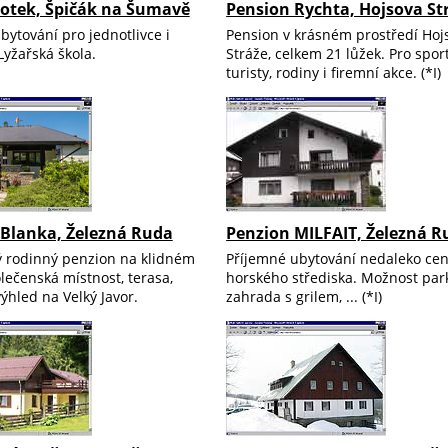
rotek, Špičák na Šumavě
Pension Rychta, Hojsova St
ytování pro jednotlivce i
Pension v krásném prostředí Hoj
 Lyžařská škola.
Stráže, celkem 21 lůžek. Pro spor
turisty, rodiny i firemní akce. (*I)
 Blanka, Železná Ruda
Penzion MILFAIT, Železná R
 rodinný penzion na klidném
Příjemné ubytování nedaleko cen
lečenská místnost, terasa,
horského střediska. Možnost par
ýhled na Velký Javor.
zahrada s grilem, ... (*I)