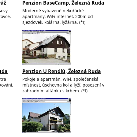
ráž
Penzion BaseCamp, Železná Ruda
sovy
Moderně vybavené nekuřácké
tovce,
apartmány, WiFi internet, 200m od
sjezdovek, kolárna, lyžárna. (*I)
uda
Penzion U Rendlů, Železná Ruda
tra
Pokoje a apartmán, WiFi, společenská
kování,
místnost, úschovna kol a lyží, posezení v
zahradním altánku s krbem. (*I)