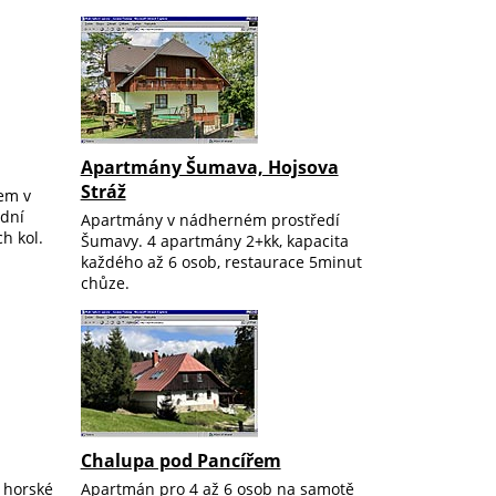
Apartmány Šumava, Hojsova
Stráž
em v
adní
Apartmány v nádherném prostředí
h kol.
Šumavy. 4 apartmány 2+kk, kapacita
každého až 6 osob, restaurace 5minut
chůze.
Chalupa pod Pancířem
í horské
Apartmán pro 4 až 6 osob na samotě