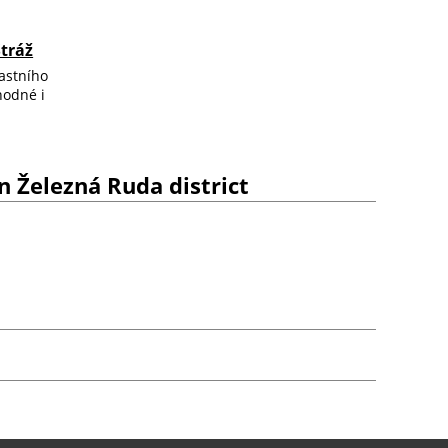
Stráž
astního
hodné i
n Železná Ruda district