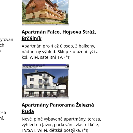
Apartmán Falco, Hojsova Stráž,
Brčálník
bytování
ch.
Apartmán pro 4 až 6 osob, 3 balkony,
)
nádherný výhled. Sklep k uložení lyží a
kol. WiFi, satelitní TV. (*I)
Apartmány Panorama Železná
Ruda
osti
í,
Nové, plně vybavené apartmány, terasa,
výhled na Javor, parkování, vlastní kóje,
TV/SAT, Wi-Fi, dětská postýlka. (*I)