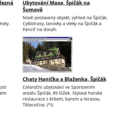
elezná
Ubytování Maxa, Špičák na
Šumavě
Nově postavený objekt, vyhled na Špičák.
moty.
Cyklotrasy, lanovky a vleky na Špičák a
Pancíř na dosah.
Chaty Hanička a Blaženka, Špičák
osti
Celoroční ubytování ve Sportovním
ždém
areálu Špičák, 89 lůžek. Stylová horská
restaurace s krbem, barem a terasou.
Tělocvična. (*I)