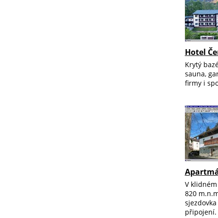
Hotel Če
Krytý baz
sauna, gar
firmy i sp
Apartmá
V klidném 
820 m.n.m
sjezdovka
připojení.