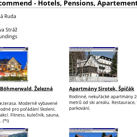
commend - Hotels, Pensions, Apartements,
ná Ruda
k
va Stráž
undings
 Böhmerwald, Železná
Apartmány Sirotek, Špičák
Rodinné, nekuřácké apartmány 
metrů od ski areálu. Restaurace, 
e,terasa. Moderně vybavené
parkování.
hodné pro pořádání školení,
akcí. Fitness, kulečník, sauna,
 (*I)