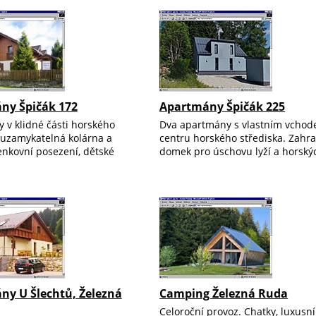
ny Špičák 172
Apartmány Špičák 225
 v klidné části horského
Dva apartmány s vlastním vchod
, uzamykatelná kolárna a
centru horského střediska. Zahr
enkovní posezení, dětské
domek pro úschovu lyží a horskýc
ny U Šlechtů, Železná
Camping Železná Ruda
Celoroční provoz. Chatky, luxusn