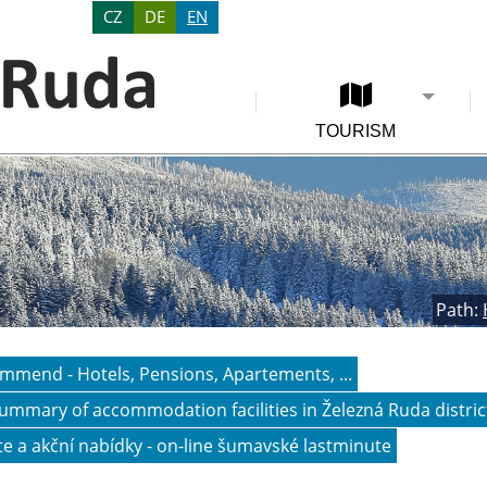
CZ
DE
EN
TOURISM
Path:
mend - Hotels, Pensions, Apartements, ...
summary of accommodation facilities in Železná Ruda distric
e a akční nabídky - on-line šumavské lastminute