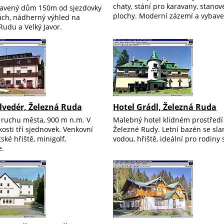
chaty, stání pro karavany, stanov
avený dům 150m od sjezdovky
plochy. Moderní zázemí a vybaven
ch, nádherný výhled na
Rudu a Velký Javor.
lvedér, Železná Ruda
Hotel Grádl, Železná Ruda
 ruchu města, 900 m n.m. V
Malebný hotel klidném prostřed
kosti tří sjednovek. Venkovní
Železné Rudy. Letní bazén se sl
ské hřiště, minigolf,
vodou, hřiště, ideální pro rodiny 
e.