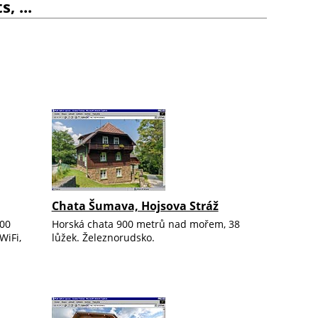
 ...
Chata Šumava, Hojsova Stráž
200
Horská chata 900 metrů nad mořem, 38
WiFi,
lůžek. Železnorudsko.