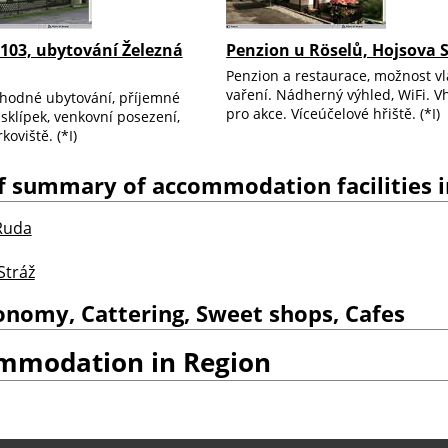
103, ubytování Železná
Penzion u Röselů, Hojsova 
Penzion a restaurace, možnost vl
vaření. Nádherný výhled, WiFi. V
hodné ubytování, příjemné
pro akce. Víceúčelové hřiště. (*I)
 sklípek, venkovní posezení,
koviště. (*I)
f summary of accommodation facilities i
Ruda
Stráž
onomy, Cattering, Sweet shops, Cafes
mmodation in Region