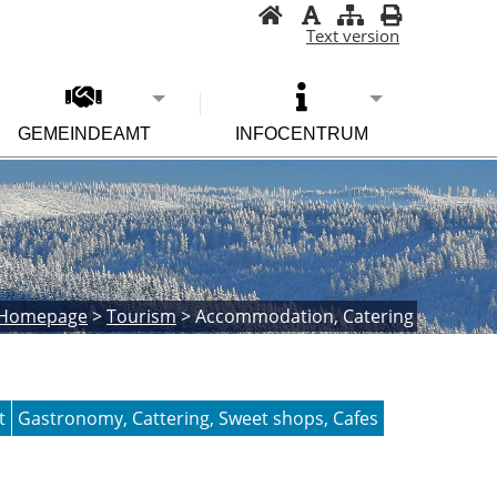
Text version
GEMEINDEAMT
INFOCENTRUM
Homepage
>
Tourism
>
Accommodation, Catering
t
Gastronomy, Cattering, Sweet shops, Cafes