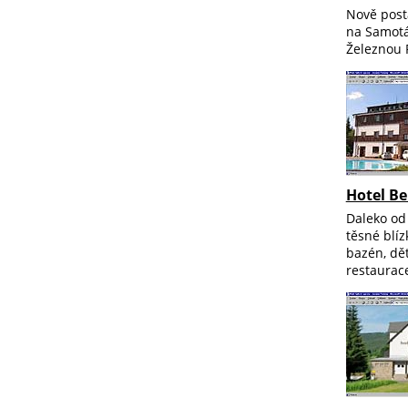
Nově post
na Samotá
Železnou 
Hotel Be
Daleko od
těsné blíz
bazén, dět
restaurac