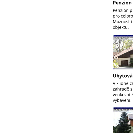
Penzion
Penzion p
pro celoro
Možnost i
objektu.
Ubytová
V klidné č
zahradě s
venkovní k
vybavení.