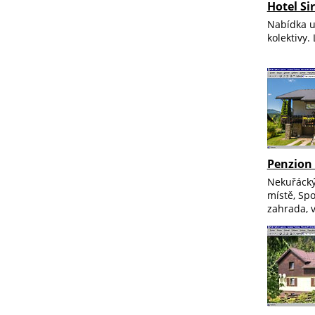
Hotel Si
Nabídka ub
kolektivy.
Penzion
Nekuřácký
místě, Spo
zahrada, v