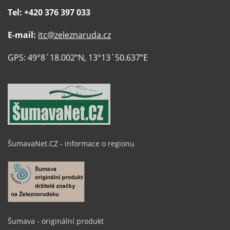
Tel: +420 376 397 033
E-mail:
itc@zeleznaruda.cz
GPS: 49°8´18.002“N, 13°13´50.637“E
ŠumavaNet.CZ - informace o regionu
Šumava - originální produkt