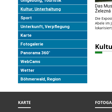
Umgebung, Touristik
Das Mus
Kultur, Unterhaltung
Železná
Sport
Die Exposi
Abele im 
Unterkunft, Verpflegung
lokarisiert
Karte
Fotogalerie
Kultu
Panorama 360°
WebCams
Wetter
Böhmerwald, Region
KARTE
FOTOGA