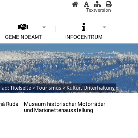
Textversion
GEMEINDEAMT
INFOCENTRUM
fad:
Titelseite
>
Tourismus
>
Kultur, Unterhaltung
ná Ruda
Museum historischer Motorräder
und Marionettenausstellung