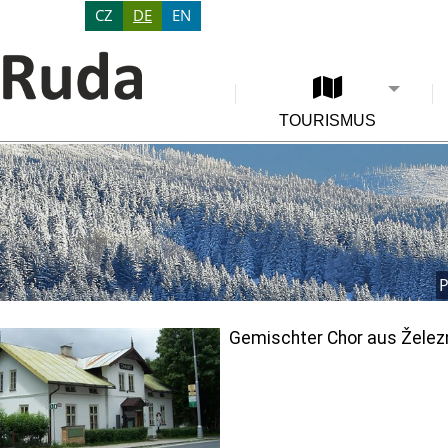
CZ
DE
EN
TOURISMUS
P
Gemischter Chor aus Želez