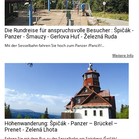
Die Rundreise für anspruchsvolle Besucher : Špičák -
Panzer - Šmauzy - Gerlova Huť - Železná Ruda
Mit der Sesselbahn fahren Sie hoch zum Panzer /Pancíř/...
Weitere Info
Höhenwanderung: Špičák - Panzer – Brückel –
Prenet - Zelená Lhota
Fahren Sie mit dem Bus zu der Sesselbahn am Spitzberg /Špičák/.