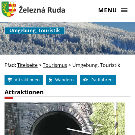
MENU
Umgebung, Touristik
Pfad:
Titelseite
>
Tourismus
>
Umgebung, Touristik
Attraktionen
Wandern
Radfahren
Attraktionen