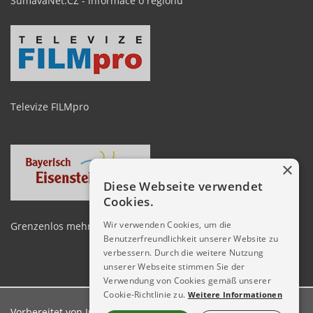
ŠumavaNet.CZ - informace o regionu
Televize FILMpro
×
Diese Webseite verwendet
Cookies.
Wir verwenden Cookies, um die
Grenzenlos mehr erleben zwischen Arber und Spicak
Benutzerfreundlichkeit unserer Website zu
verbessern. Durch die weitere Nutzung
unserer Webseite stimmen Sie der
Verwendung von Cookies gemäß unserer
Cookie-Richtlinie zu.
Weitere Informationen
Vorbereitet von
Informations server ŠumavaNet.CZ
in der