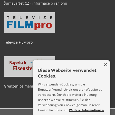
ŠumavaNet.CZ - informace o regionu
Televize FILMpro
×
Diese Webseite verwendet
Cookies.
Wir verwenden Cookies, um die
Grenzenlos mehr erleben zwischen Arber und Spicak
Benutzerfreundlichkeit unserer Website zu
verbessern. Durch die weitere Nutzung
unserer Webseite stimmen Sie der
Verwendung von Cookies gemäß unserer
Cookie-Richtlinie zu.
Weitere Informationen