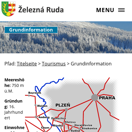
MENU
Grundinformation
Pfad:
Titelseite
>
Tourismus
>
Grundinformation
Meereshö
he:
750 m
ü.M.
Gründun
g:
16.
Jahrhund
ert
Einwohne