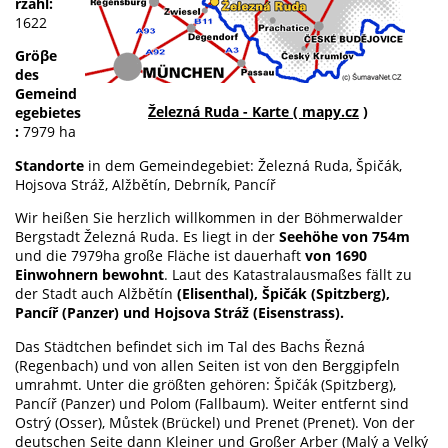
rzahl:
1622
Gröβe
des
Gemeind
Železná Ruda - Karte ( mapy.cz
)
egebietes
:
7979 ha
Standorte
in dem Gemeindegebiet: Železná Ruda, Špičák,
Hojsova Stráž, Alžbětín, Debrník, Pancíř
Wir heißen Sie herzlich willkommen in der Böhmerwalder
Bergstadt Železná Ruda. Es liegt in der
Seehöhe von 754m
und die 7979ha große Fläche ist dauerhaft
von 1690
Einwohnern bewohnt
. Laut des Katastralausmaßes fällt zu
der Stadt auch Alžbětín
(Elisenthal), Špičák (Spitzberg),
Pancíř (Panzer) und Hojsova Stráž (Eisenstrass).
Das Städtchen befindet sich im Tal des Bachs Řezná
(Regenbach) und von allen Seiten ist von den Berggipfeln
umrahmt. Unter die größten gehören: Špičák (Spitzberg),
Pancíř (Panzer) und Polom (Fallbaum). Weiter entfernt sind
Ostrý (Osser), Můstek (Brückel) und Prenet (Prenet). Von der
deutschen Seite dann Kleiner und Großer Arber (Malý a Velký