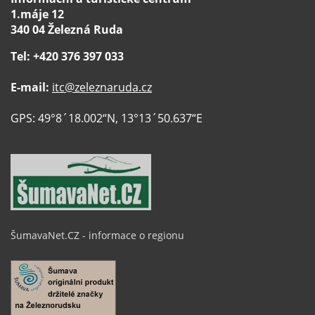
1.máje 12
340 04 Železná Ruda
Tel: +420 376 397 033
E-mail:
itc@zeleznaruda.cz
GPS: 49°8´18.002“N, 13°13´50.637“E
ŠumavaNet.CZ - informace o regionu