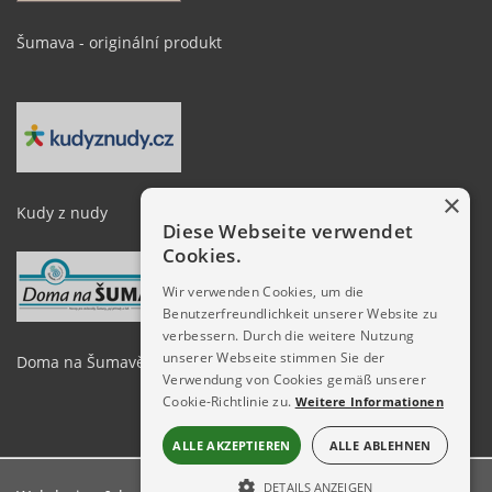
Šumava - originální produkt
×
Kudy z nudy
Diese Webseite verwendet
Cookies.
Wir verwenden Cookies, um die
Benutzerfreundlichkeit unserer Website zu
verbessern. Durch die weitere Nutzung
unserer Webseite stimmen Sie der
Doma na Šumavě
Verwendung von Cookies gemäß unserer
Cookie-Richtlinie zu.
Weitere Informationen
ALLE AKZEPTIEREN
ALLE ABLEHNEN
DETAILS ANZEIGEN