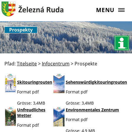
MENU
Prospekty
Pfad:
Titelseite
>
Infocentrum
>
Prospekte
Skitouringrouten
Sehenswürdigkitouringrouten
Format pdf
Format pdf
Grösse: 3,4MB
Grösse: 3,4MB
Unfreudliches
Environmentales Zentrum
Wetter
Format pdf
Format pdf
Grösse: 4,9 MB